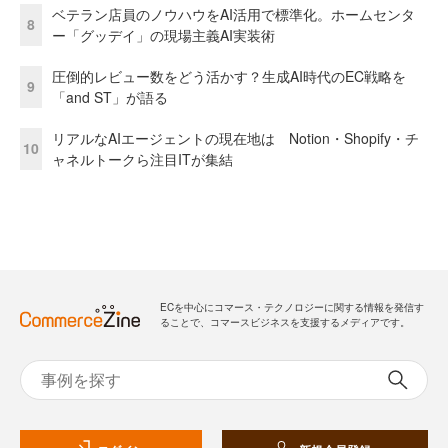
ベテラン店員のノウハウをAI活用で標準化。ホームセンタ
8
ー「グッデイ」の現場主義AI実装術
圧倒的レビュー数をどう活かす？生成AI時代のEC戦略を
9
「and ST」が語る
リアルなAIエージェントの現在地は Notion・Shopify・チ
10
ャネルトークら注目ITが集結
ECを中心にコマース・テクノロジーに関する情報を発信す
ることで、コマースビジネスを支援するメディアです。