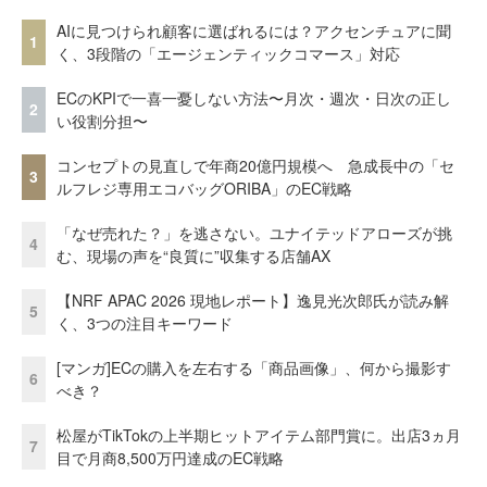
AIに見つけられ顧客に選ばれるには？アクセンチュアに聞
1
く、3段階の「エージェンティックコマース」対応
ECのKPIで一喜一憂しない方法〜月次・週次・日次の正し
2
い役割分担〜
コンセプトの見直しで年商20億円規模へ 急成長中の「セ
3
ルフレジ専用エコバッグORIBA」のEC戦略
「なぜ売れた？」を逃さない。ユナイテッドアローズが挑
4
む、現場の声を“良質に”収集する店舗AX
【NRF APAC 2026 現地レポート】逸見光次郎氏が読み解
5
く、3つの注目キーワード
[マンガ]ECの購入を左右する「商品画像」、何から撮影す
6
べき？
松屋がTikTokの上半期ヒットアイテム部門賞に。出店3ヵ月
7
目で月商8,500万円達成のEC戦略