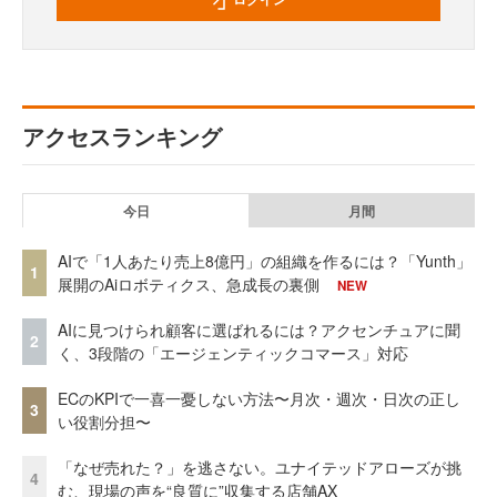
アクセスランキング
今日
月間
AIで「1人あたり売上8億円」の組織を作るには？「Yunth」
1
展開のAiロボティクス、急成長の裏側
NEW
AIに見つけられ顧客に選ばれるには？アクセンチュアに聞
2
く、3段階の「エージェンティックコマース」対応
ECのKPIで一喜一憂しない方法〜月次・週次・日次の正し
3
い役割分担〜
「なぜ売れた？」を逃さない。ユナイテッドアローズが挑
4
む、現場の声を“良質に”収集する店舗AX