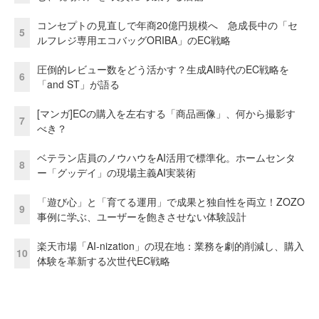
コンセプトの見直しで年商20億円規模へ 急成長中の「セ
5
ルフレジ専用エコバッグORIBA」のEC戦略
圧倒的レビュー数をどう活かす？生成AI時代のEC戦略を
6
「and ST」が語る
[マンガ]ECの購入を左右する「商品画像」、何から撮影す
7
べき？
ベテラン店員のノウハウをAI活用で標準化。ホームセンタ
8
ー「グッデイ」の現場主義AI実装術
「遊び心」と「育てる運用」で成果と独自性を両立！ZOZO
9
事例に学ぶ、ユーザーを飽きさせない体験設計
楽天市場「AI-nization」の現在地：業務を劇的削減し、購入
10
体験を革新する次世代EC戦略