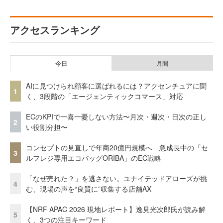
アクセスランキング
今日
月間
AIに見つけられ顧客に選ばれるには？アクセンチュアに聞
1
く、3段階の「エージェンティックコマース」対応
ECのKPIで一喜一憂しない方法〜月次・週次・日次の正し
2
い役割分担〜
コンセプトの見直しで年商20億円規模へ 急成長中の「セ
3
ルフレジ専用エコバッグORIBA」のEC戦略
「なぜ売れた？」を逃さない。ユナイテッドアローズが挑
4
む、現場の声を“良質に”収集する店舗AX
【NRF APAC 2026 現地レポート】逸見光次郎氏が読み解
5
く、3つの注目キーワード