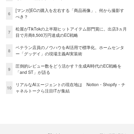
[マンガ]ECの購入を左右する「商品画像」、何から撮影す
6
べき？
松屋がTikTokの上半期ヒットアイテム部門賞に。出店3ヵ月
7
目で月商8,500万円達成のEC戦略
ベテラン店員のノウハウをAI活用で標準化。ホームセンタ
8
ー「グッデイ」の現場主義AI実装術
圧倒的レビュー数をどう活かす？生成AI時代のEC戦略を
9
「and ST」が語る
リアルなAIエージェントの現在地は Notion・Shopify・チ
10
ャネルトークら注目ITが集結