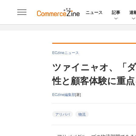
ニュース
記事
連
ECzineニュース
ツァイニャオ、「ダ
性と顧客体験に重点
ECzine編集部
[著]
アリババ
物流