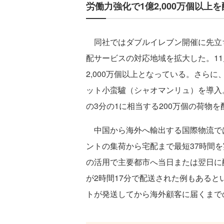
労働力強化で1億2,000万個以
同社ではダブルイレブン開催に先立ち
配サービスの対応地域を拡大した。11
2,000万個以上となっている。さら
ット小蛮驢（シャオマンリュ）を導入。
の3分の1に相当する200万個の荷物
中国から海外へ輸出する国際物流で
ントの集荷から宅配まで最短37時間を
の活用で主要都市へ当日または翌日に
が2時間17分で配送された例もある
トが発送してから海外顧客に届くまで