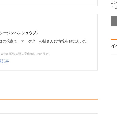
コン
「セ
イーシージンヘンシュウブ）
らではの視点で、マーケターの皆さんに情報をお伝えいた
イ
、または直近の記事の寄稿時点での内容です
筆記事