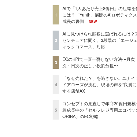
AIで「1人あたり売上8億円」の組織を
1
には？「Yunth」展開のAiロボティク
成長の裏側
NEW
AIに見つけられ顧客に選ばれるには？
2
センチュアに聞く、3段階の「エージ
ィックコマース」対応
ECのKPIで一喜一憂しない方法〜月次
3
次・日次の正しい役割分担〜
「なぜ売れた？」を逃さない。ユナイ
4
ドアローズが挑む、現場の声を“良質に
する店舗AX
コンセプトの見直しで年商20億円規
5
急成長中の「セルフレジ専用エコバッ
ORIBA」のEC戦略