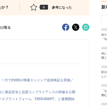
新
たか？
参考になった
0
受け取る
2026
AI
「Y
2026
AI
聞く
2026
EC
しい
、一方で約9割が検索エンジンで追加検証を実施／
2026
「な
向けに製品安全と品質コンプライアンスの研修を公開
挑む
スプラットフォーム「EBISUMART」と連携開始
2026