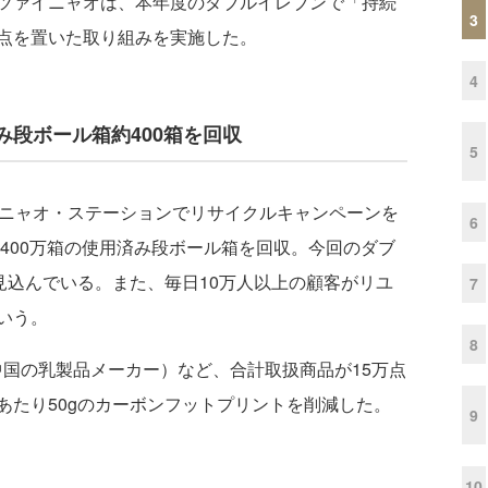
ツァイニャオは、本年度のダブルイレブンで「持続
3
点を置いた取り組みを実施した。
4
段ボール箱約400箱を回収
5
ニャオ・ステーションでリサイクルキャンペーンを
6
約400万箱の使用済み段ボール箱を回収。今回のダブ
見込んでいる。また、毎日10万人以上の顧客がリユ
7
いう。
8
p（中国の乳製品メーカー）など、合計取扱商品が15万点
あたり50gのカーボンフットプリントを削減した。
9
10