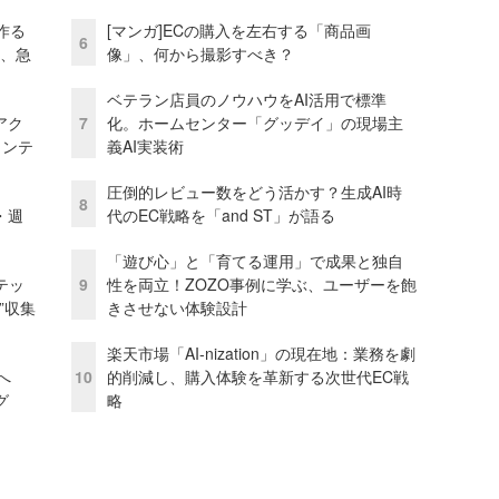
作る
[マンガ]ECの購入を左右する「商品画
6
ス、急
像」、何から撮影すべき？
ベテラン店員のノウハウをAI活用で標準
アク
7
化。ホームセンター「グッデイ」の現場主
ェンテ
義AI実装術
圧倒的レビュー数をどう活かす？生成AI時
8
・週
代のEC戦略を「and ST」が語る
「遊び心」と「育てる運用」で成果と独自
テッ
9
性を両立！ZOZO事例に学ぶ、ユーザーを飽
”収集
きさせない体験設計
楽天市場「AI-nization」の現在地：業務を劇
模へ
10
的削減し、購入体験を革新する次世代EC戦
グ
略