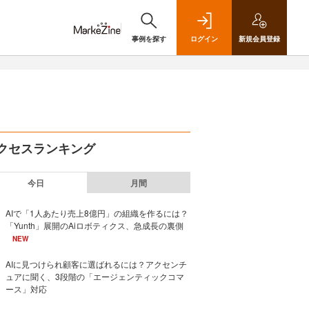
事例を探す
ログイン
新規
会員登録
クセスランキング
今日
月間
AIで「1人あたり売上8億円」の組織を作るには？
「Yunth」展開のAiロボティクス、急成長の裏側
NEW
AIに見つけられ顧客に選ばれるには？アクセンチ
ュアに聞く、3段階の「エージェンティックコマ
ース」対応