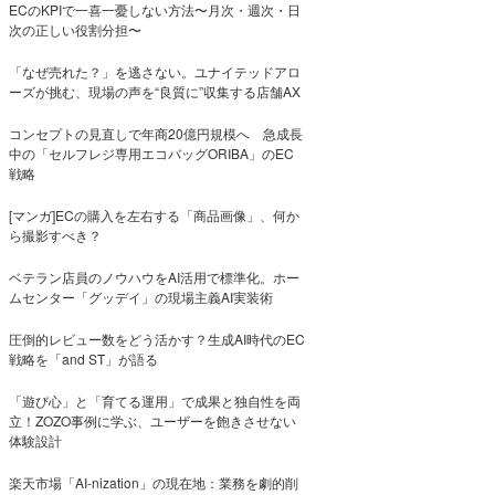
ECのKPIで一喜一憂しない方法〜月次・週次・日
次の正しい役割分担〜
「なぜ売れた？」を逃さない。ユナイテッドアロ
ーズが挑む、現場の声を“良質に”収集する店舗AX
コンセプトの見直しで年商20億円規模へ 急成長
中の「セルフレジ専用エコバッグORIBA」のEC
戦略
[マンガ]ECの購入を左右する「商品画像」、何か
ら撮影すべき？
ベテラン店員のノウハウをAI活用で標準化。ホー
ムセンター「グッデイ」の現場主義AI実装術
圧倒的レビュー数をどう活かす？生成AI時代のEC
戦略を「and ST」が語る
「遊び心」と「育てる運用」で成果と独自性を両
立！ZOZO事例に学ぶ、ユーザーを飽きさせない
体験設計
楽天市場「AI-nization」の現在地：業務を劇的削