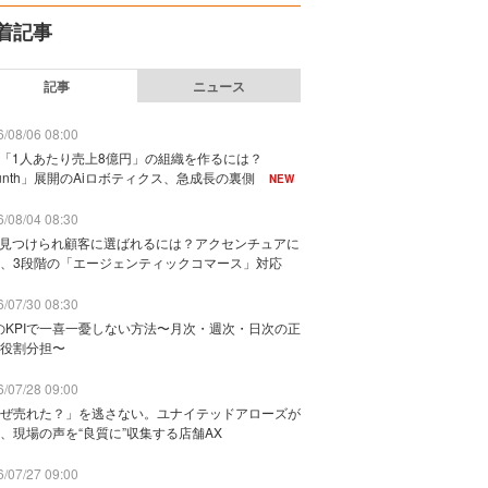
着記事
記事
ニュース
/08/06 08:00
で「1人あたり売上8億円」の組織を作るには？
unth」展開のAiロボティクス、急成長の裏側
NEW
/08/04 08:30
に見つけられ顧客に選ばれるには？アクセンチュアに
、3段階の「エージェンティックコマース」対応
/07/30 08:30
のKPIで一喜一憂しない方法〜月次・週次・日次の正
役割分担〜
/07/28 09:00
ぜ売れた？」を逃さない。ユナイテッドアローズが
、現場の声を“良質に”収集する店舗AX
/07/27 09:00