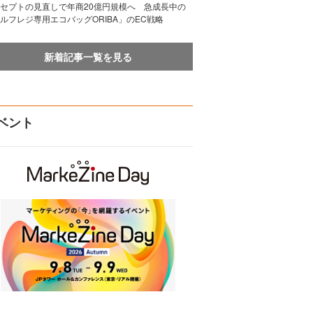
セプトの見直しで年商20億円規模へ 急成長中の
ルフレジ専用エコバッグORIBA」のEC戦略
新着記事一覧を見る
ベント