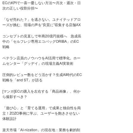
ECのKPIで一喜一憂しない方法〜月次・週次・日
次の正しい役割分担〜
「なぜ売れた？」を逃さない。ユナイテッドアロ
ーズが挑む、現場の声を“良質に”収集する店舗AX
コンセプトの見直しで年商20億円規模へ 急成長
中の「セルフレジ専用エコバッグORIBA」のEC
戦略
ベテラン店員のノウハウをAI活用で標準化。ホー
ムセンター「グッデイ」の現場主義AI実装術
圧倒的レビュー数をどう活かす？生成AI時代のEC
戦略を「and ST」が語る
[マンガ]ECの購入を左右する「商品画像」、何か
ら撮影すべき？
「遊び心」と「育てる運用」で成果と独自性を両
立！ZOZO事例に学ぶ、ユーザーを飽きさせない
体験設計
楽天市場「AI-nization」の現在地：業務を劇的削