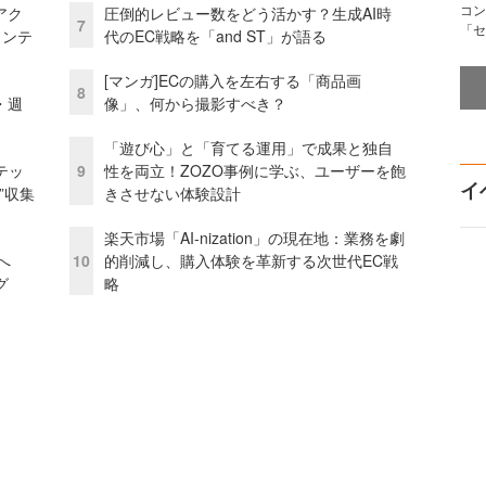
コン
アク
圧倒的レビュー数をどう活かす？生成AI時
7
「セ
ェンテ
代のEC戦略を「and ST」が語る
[マンガ]ECの購入を左右する「商品画
8
・週
像」、何から撮影すべき？
「遊び心」と「育てる運用」で成果と独自
テッ
9
性を両立！ZOZO事例に学ぶ、ユーザーを飽
イ
”収集
きさせない体験設計
楽天市場「AI-nization」の現在地：業務を劇
模へ
10
的削減し、購入体験を革新する次世代EC戦
グ
略