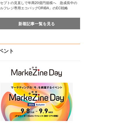
セプトの見直しで年商20億円規模へ 急成長中の
ルフレジ専用エコバッグORIBA」のEC戦略
新着記事一覧を見る
ベント