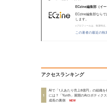
ECzine編集部（
ECzine編集部な
します。
※プロフィールは、執筆時点
この著者の最近の執
アクセスランキング
AIで「1人あたり売上8億円」の組織を
1
には？「Yunth」展開のAiロボティク
成長の裏側
NEW