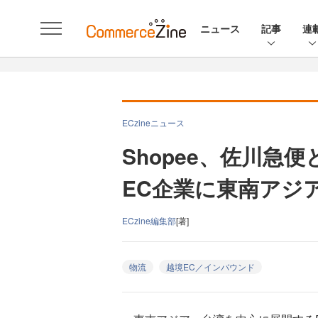
ニュース
記事
連
ECzineニュース
Shopee、佐川急
EC企業に東南アジ
ECzine編集部
[著]
物流
越境EC／インバウンド