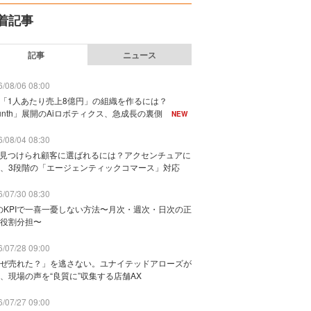
着記事
記事
ニュース
/08/06 08:00
で「1人あたり売上8億円」の組織を作るには？
unth」展開のAiロボティクス、急成長の裏側
NEW
/08/04 08:30
に見つけられ顧客に選ばれるには？アクセンチュアに
、3段階の「エージェンティックコマース」対応
/07/30 08:30
のKPIで一喜一憂しない方法〜月次・週次・日次の正
役割分担〜
/07/28 09:00
ぜ売れた？」を逃さない。ユナイテッドアローズが
、現場の声を“良質に”収集する店舗AX
/07/27 09:00