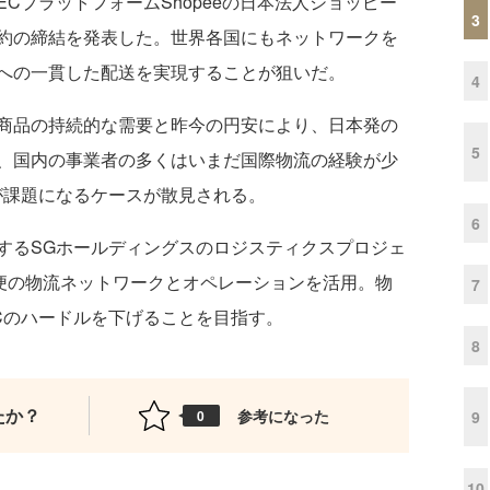
プラットフォームShopeeの日本法人ショッピー
3
約の締結を発表した。世界各国にもネットワークを
への一貫した配送を実現することが狙いだ。
4
商品の持続的な需要と昨今の円安により、日本発の
5
、国内の事業者の多くはいまだ国際物流の経験が少
が課題になるケースが散見される。
6
るSGホールディングスのロジスティクスプロジェ
急便の物流ネットワークとオペレーションを活用。物
7
Cのハードルを下げることを目指す。
8
たか？
参考になった
9
0
10