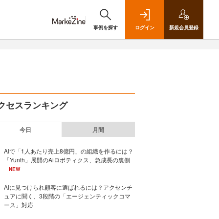
事例を探す
ログイン
新規
会員登録
クセスランキング
今日
月間
AIで「1人あたり売上8億円」の組織を作るには？
「Yunth」展開のAiロボティクス、急成長の裏側
NEW
AIに見つけられ顧客に選ばれるには？アクセンチ
ュアに聞く、3段階の「エージェンティックコマ
ース」対応