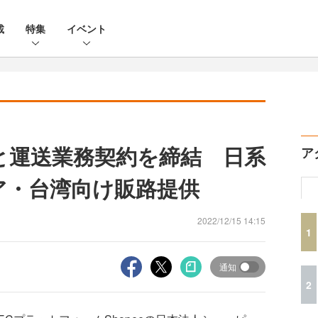
載
特集
イベント
便と運送業務契約を締結 日系
ア
ア・台湾向け販路提供
2022/12/15 14:15
1
通知
2