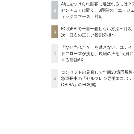
AIに見つけられ顧客に選ばれるには？
2
センチュアに聞く、3段階の「エージ
ィックコマース」対応
ECのKPIで一喜一憂しない方法〜月次
3
次・日次の正しい役割分担〜
「なぜ売れた？」を逃さない。ユナイ
4
ドアローズが挑む、現場の声を“良質に
する店舗AX
コンセプトの見直しで年商20億円規
5
急成長中の「セルフレジ専用エコバッ
ORIBA」のEC戦略