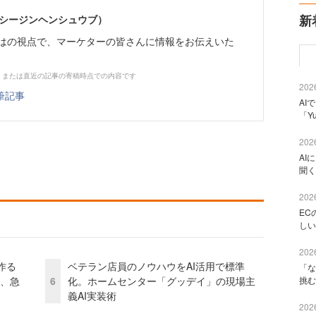
新
イーシージンヘンシュウブ）
らではの視点で、マーケターの皆さんに情報をお伝えいた
、または直近の記事の寄稿時点での内容です
2026
筆記事
AI
「Y
2026
AI
聞く
2026
EC
しい
2026
作る
ベテラン店員のノウハウをAI活用で標準
「な
ス、急
6
化。ホームセンター「グッデイ」の現場主
挑む
義AI実装術
2026