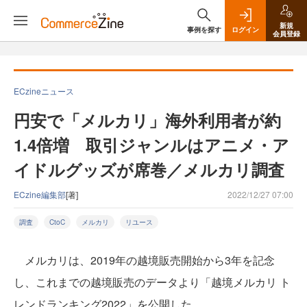
新規
事例を探す
ログイン
会員登録
ECzineニュース
円安で「メルカリ」海外利用者が約
1.4倍増 取引ジャンルはアニメ・ア
イドルグッズが席巻／メルカリ調査
ECzine編集部
[著]
2022/12/27 07:00
調査
CtoC
メルカリ
リユース
メルカリは、2019年の越境販売開始から3年を記念
し、これまでの越境販売のデータより「越境メルカリ ト
レンドランキング2022」を公開した。