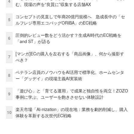
4
む、現場の声を“良質に”収集する店舗AX
コンセプトの見直しで年商20億円規模へ 急成長中の「セ
5
ルフレジ専用エコバッグORIBA」のEC戦略
圧倒的レビュー数をどう活かす？生成AI時代のEC戦略を
6
「and ST」が語る
[マンガ]ECの購入を左右する「商品画像」、何から撮影す
7
べき？
ベテラン店員のノウハウをAI活用で標準化。ホームセンタ
8
ー「グッデイ」の現場主義AI実装術
「遊び心」と「育てる運用」で成果と独自性を両立！ZOZO
9
事例に学ぶ、ユーザーを飽きさせない体験設計
楽天市場「AI-nization」の現在地：業務を劇的削減し、購入
10
体験を革新する次世代EC戦略