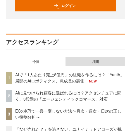
ログイン
アクセスランキング
今日
月間
AIで「1人あたり売上8億円」の組織を作るには？「Yunth」
1
展開のAiロボティクス、急成長の裏側
NEW
AIに見つけられ顧客に選ばれるには？アクセンチュアに聞
2
く、3段階の「エージェンティックコマース」対応
ECのKPIで一喜一憂しない方法〜月次・週次・日次の正し
3
い役割分担〜
「なぜ売れた？」を逃さない。ユナイテッドアローズが挑