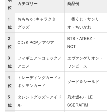
カテゴリー
商品例
位
1
おもちゃ>キャラクター
一番くじ・サンリ
位
グッズ
オ・ちいかわ
2
BTS・ATEEZ・
CD>K-POP／アジア
位
NCT
3
フィギュア＞コミック／
エヴァンゲリオン・
位
アニメ
ワンピース
4
トレーディングカード＞
ソード＆シールド
位
ポケモンカード
5
タレントグッズ＞アイド
乃木坂46・LE
位
ル
SSERAFIM