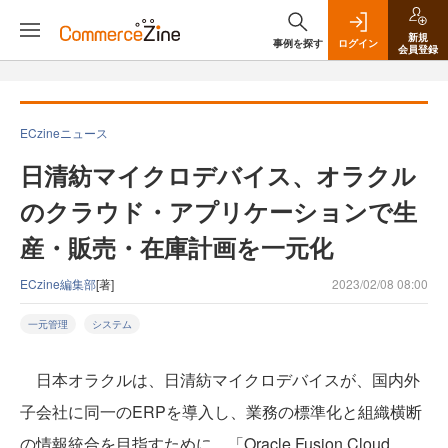
新規
事例を探す
ログイン
会員登録
ECzineニュース
日清紡マイクロデバイス、オラクル
のクラウド・アプリケーションで生
産・販売・在庫計画を一元化
ECzine編集部
[著]
2023/02/08 08:00
一元管理
システム
日本オラクルは、日清紡マイクロデバイスが、国内外
子会社に同一のERPを導入し、業務の標準化と組織横断
の情報統合を目指すために、「Oracle Fusion Cloud