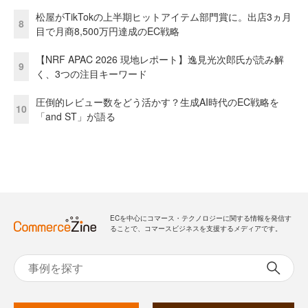
松屋がTikTokの上半期ヒットアイテム部門賞に。出店3ヵ月
8
目で月商8,500万円達成のEC戦略
【NRF APAC 2026 現地レポート】逸見光次郎氏が読み解
9
く、3つの注目キーワード
圧倒的レビュー数をどう活かす？生成AI時代のEC戦略を
10
「and ST」が語る
ECを中心にコマース・テクノロジーに関する情報を発信す
ることで、コマースビジネスを支援するメディアです。