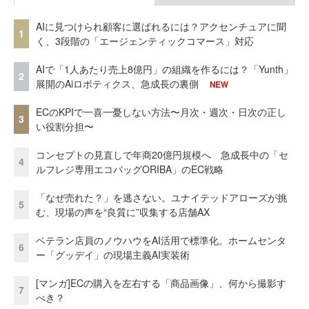
AIに見つけられ顧客に選ばれるには？アクセンチュアに聞
1
く、3段階の「エージェンティックコマース」対応
AIで「1人あたり売上8億円」の組織を作るには？「Yunth」
2
展開のAiロボティクス、急成長の裏側
NEW
ECのKPIで一喜一憂しない方法〜月次・週次・日次の正し
3
い役割分担〜
コンセプトの見直しで年商20億円規模へ 急成長中の「セ
4
ルフレジ専用エコバッグORIBA」のEC戦略
「なぜ売れた？」を逃さない。ユナイテッドアローズが挑
5
む、現場の声を“良質に”収集する店舗AX
ベテラン店員のノウハウをAI活用で標準化。ホームセンタ
6
ー「グッデイ」の現場主義AI実装術
[マンガ]ECの購入を左右する「商品画像」、何から撮影す
7
べき？