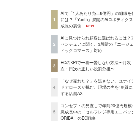
AIで「1人あたり売上8億円」の組織を
1
には？「Yunth」展開のAiロボティク
成長の裏側
NEW
AIに見つけられ顧客に選ばれるには？
2
センチュアに聞く、3段階の「エージ
ィックコマース」対応
ECのKPIで一喜一憂しない方法〜月次
3
次・日次の正しい役割分担〜
「なぜ売れた？」を逃さない。ユナイ
4
ドアローズが挑む、現場の声を“良質に
する店舗AX
コンセプトの見直しで年商20億円規
5
急成長中の「セルフレジ専用エコバッ
ORIBA」のEC戦略