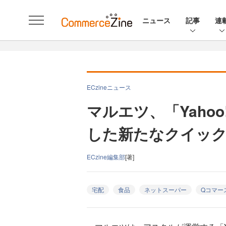
ニュース
記事
連
ECzineニュース
マルエツ、「Yahoo
した新たなクイッ
ECzine編集部
[著]
宅配
食品
ネットスーパー
Qコマー