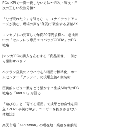
ECのKPIで一喜一憂しない方法〜月次・週次・日
次の正しい役割分担〜
「なぜ売れた？」を逃さない。ユナイテッドアロ
ーズが挑む、現場の声を“良質に”収集する店舗AX
コンセプトの見直しで年商20億円規模へ 急成長
中の「セルフレジ専用エコバッグORIBA」のEC
戦略
[マンガ]ECの購入を左右する「商品画像」、何か
ら撮影すべき？
ベテラン店員のノウハウをAI活用で標準化。ホー
ムセンター「グッデイ」の現場主義AI実装術
圧倒的レビュー数をどう活かす？生成AI時代のEC
戦略を「and ST」が語る
「遊び心」と「育てる運用」で成果と独自性を両
立！ZOZO事例に学ぶ、ユーザーを飽きさせない
体験設計
楽天市場「AI-nization」の現在地：業務を劇的削