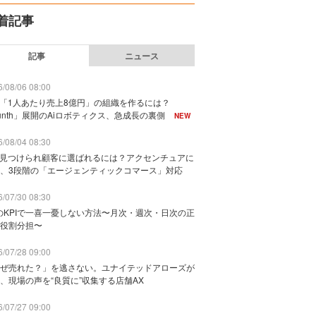
着記事
記事
ニュース
/08/06 08:00
で「1人あたり売上8億円」の組織を作るには？
unth」展開のAiロボティクス、急成長の裏側
NEW
/08/04 08:30
に見つけられ顧客に選ばれるには？アクセンチュアに
、3段階の「エージェンティックコマース」対応
/07/30 08:30
のKPIで一喜一憂しない方法〜月次・週次・日次の正
役割分担〜
/07/28 09:00
ぜ売れた？」を逃さない。ユナイテッドアローズが
、現場の声を“良質に”収集する店舗AX
/07/27 09:00