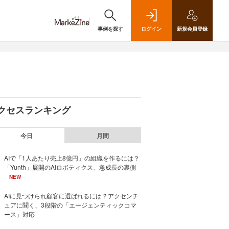
事例を探す
ログイン
新規
会員登録
クセスランキング
今日
月間
AIで「1人あたり売上8億円」の組織を作るには？
「Yunth」展開のAiロボティクス、急成長の裏側
NEW
AIに見つけられ顧客に選ばれるには？アクセンチ
ュアに聞く、3段階の「エージェンティックコマ
ース」対応