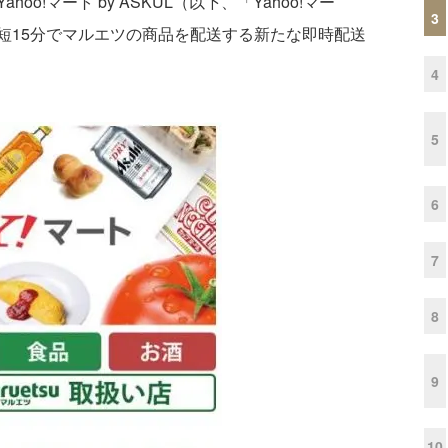
!マート by ASKUL（以下、「Yahoo!マー
3
短15分でマルエツの商品を配送する新たな即時配送
4
5
6
7
8
9
10