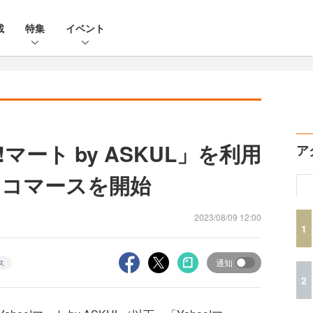
載
特集
イベント
!マート by ASKUL」を利用
ア
クコマースを開始
2023/08/09 12:00
1
ス
通知
2