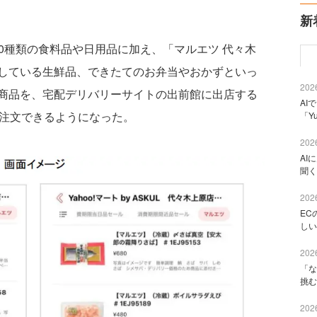
新
000種類の食料品や日用品に加え、「マルエツ 代々木
している生鮮品、できたてのお弁当やおかずといっ
2026
商品を、宅配デリバリーサイトの出前館に出店する
AI
から注文できるようになった。
「Y
2026
AI
聞く
2026
EC
しい
2026
「な
挑む
2026