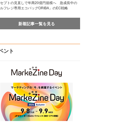
セプトの見直しで年商20億円規模へ 急成長中の
ルフレジ専用エコバッグORIBA」のEC戦略
新着記事一覧を見る
ベント