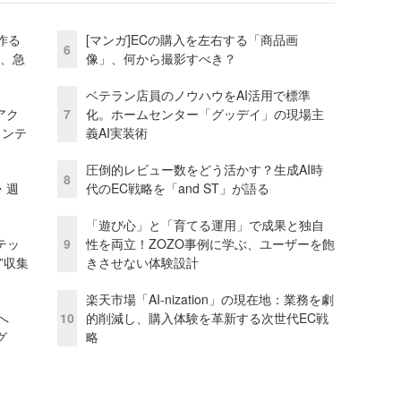
作る
[マンガ]ECの購入を左右する「商品画
6
ス、急
像」、何から撮影すべき？
ベテラン店員のノウハウをAI活用で標準
アク
7
化。ホームセンター「グッデイ」の現場主
ェンテ
義AI実装術
圧倒的レビュー数をどう活かす？生成AI時
8
・週
代のEC戦略を「and ST」が語る
「遊び心」と「育てる運用」で成果と独自
テッ
9
性を両立！ZOZO事例に学ぶ、ユーザーを飽
”収集
きさせない体験設計
楽天市場「AI-nization」の現在地：業務を劇
模へ
10
的削減し、購入体験を革新する次世代EC戦
グ
略