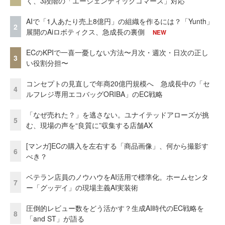
く、3段階の「エージェンティックコマース」対応
AIで「1人あたり売上8億円」の組織を作るには？「Yunth」
2
展開のAiロボティクス、急成長の裏側
NEW
ECのKPIで一喜一憂しない方法〜月次・週次・日次の正し
3
い役割分担〜
コンセプトの見直しで年商20億円規模へ 急成長中の「セ
4
ルフレジ専用エコバッグORIBA」のEC戦略
「なぜ売れた？」を逃さない。ユナイテッドアローズが挑
5
む、現場の声を“良質に”収集する店舗AX
[マンガ]ECの購入を左右する「商品画像」、何から撮影す
6
べき？
ベテラン店員のノウハウをAI活用で標準化。ホームセンタ
7
ー「グッデイ」の現場主義AI実装術
圧倒的レビュー数をどう活かす？生成AI時代のEC戦略を
8
「and ST」が語る