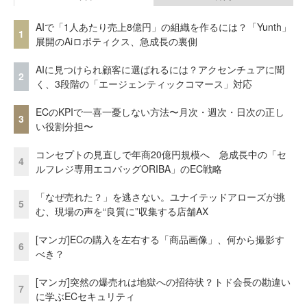
AIで「1人あたり売上8億円」の組織を作るには？「Yunth」
1
展開のAiロボティクス、急成長の裏側
AIに見つけられ顧客に選ばれるには？アクセンチュアに聞
2
く、3段階の「エージェンティックコマース」対応
ECのKPIで一喜一憂しない方法〜月次・週次・日次の正し
3
い役割分担〜
コンセプトの見直しで年商20億円規模へ 急成長中の「セ
4
ルフレジ専用エコバッグORIBA」のEC戦略
「なぜ売れた？」を逃さない。ユナイテッドアローズが挑
5
む、現場の声を“良質に”収集する店舗AX
[マンガ]ECの購入を左右する「商品画像」、何から撮影す
6
べき？
[マンガ]突然の爆売れは地獄への招待状？トド会長の勘違い
7
に学ぶECセキュリティ