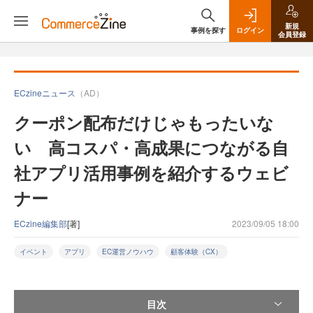
新規
事例を探す
ログイン
会員登録
ECzineニュース
（AD）
クーポン配布だけじゃもったいな
い 高コスパ・高成果につながる自
社アプリ活用事例を紹介するウェビ
ナー
ECzine編集部
[著]
2023/09/05 18:00
イベント
アプリ
EC運営ノウハウ
顧客体験（CX）
目次