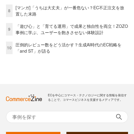
[マンガ]「うちは大丈夫」が一番危ない？EC不正注文を放
8
置した末路
「遊び心」と「育てる運用」で成果と独自性を両立！ZOZO
9
事例に学ぶ、ユーザーを飽きさせない体験設計
圧倒的レビュー数をどう活かす？生成AI時代のEC戦略を
10
「and ST」が語る
ECを中心にコマース・テクノロジーに関する情報を発信す
ることで、コマースビジネスを支援するメディアです。