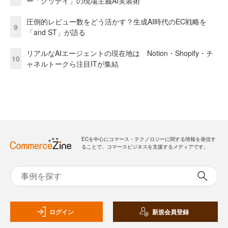
ー「グッデイ」の現場主義AI実装術
圧倒的レビュー数をどう活かす？生成AI時代のEC戦略を
9
「and ST」が語る
リアルなAIエージェントの現在地は Notion・Shopify・チ
10
ャネルトークら注目ITが集結
ECを中心にコマース・テクノロジーに関する情報を発信す
ることで、コマースビジネスを支援するメディアです。
ログイン
新規会員登録