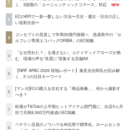
1
く、3段階の「エージェンティックコマース」対応
NEW
ECのKPIで一喜一憂しない方法〜月次・週次・日次の正し
2
い役割分担〜
コンセプトの見直しで年商20億円規模へ 急成長中の「セ
3
ルフレジ専用エコバッグORIBA」のEC戦略
「なぜ売れた？」を逃さない。ユナイテッドアローズが挑
4
む、現場の声を“良質に”収集する店舗AX
【NRF APAC 2026 現地レポート】逸見光次郎氏が読み解
5
く、3つの注目キーワード
[マンガ]ECの購入を左右する「商品画像」、何から撮影す
6
べき？
松屋がTikTokの上半期ヒットアイテム部門賞に。出店3ヵ月
7
目で月商8,500万円達成のEC戦略
ベテラン店員のノウハウをAI活用で標準化。ホームセンタ
8