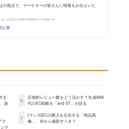
らではの視点で、マーケターの皆さんに情報をお伝えいた
、または直近の記事の寄稿時点での内容です
筆記事
作る
圧倒的レビュー数をどう活かす？生成AI時
6
ス、急
代のEC戦略を「and ST」が語る
[マンガ]ECの購入を左右する「商品画
7
アク
像」、何から撮影すべき？
ェンテ