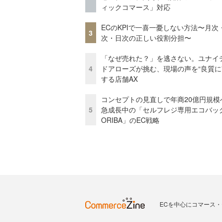
ィックコマース」対応
ECのKPIで一喜一憂しない方法〜月次
3
次・日次の正しい役割分担〜
「なぜ売れた？」を逃さない。ユナイ
4
ドアローズが挑む、現場の声を“良質に
する店舗AX
コンセプトの見直しで年商20億円規
5
急成長中の「セルフレジ専用エコバッ
ORIBA」のEC戦略
ECを中心にコマース