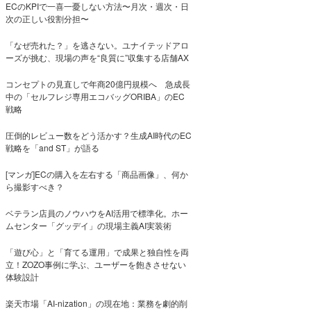
ECのKPIで一喜一憂しない方法〜月次・週次・日
次の正しい役割分担〜
「なぜ売れた？」を逃さない。ユナイテッドアロ
ーズが挑む、現場の声を“良質に”収集する店舗AX
コンセプトの見直しで年商20億円規模へ 急成長
中の「セルフレジ専用エコバッグORIBA」のEC
戦略
圧倒的レビュー数をどう活かす？生成AI時代のEC
戦略を「and ST」が語る
[マンガ]ECの購入を左右する「商品画像」、何か
ら撮影すべき？
ベテラン店員のノウハウをAI活用で標準化。ホー
ムセンター「グッデイ」の現場主義AI実装術
「遊び心」と「育てる運用」で成果と独自性を両
立！ZOZO事例に学ぶ、ユーザーを飽きさせない
体験設計
楽天市場「AI-nization」の現在地：業務を劇的削