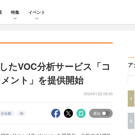
載
特集
イベント
活用したVOC分析サービス「コ
ア
ジメント」を提供開始
2024/01/22 08:30
1
ータ分析
AI
通知
2