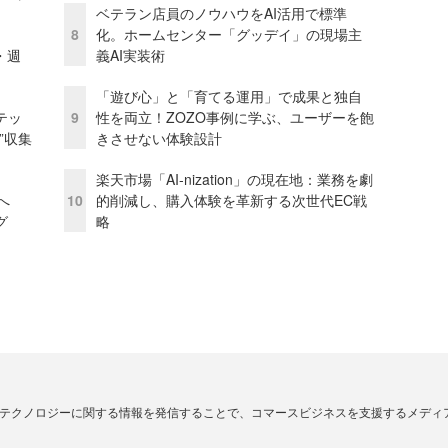
ベテラン店員のノウハウをAI活用で標準
8
化。ホームセンター「グッデイ」の現場主
・週
義AI実装術
「遊び心」と「育てる運用」で成果と独自
テッ
9
性を両立！ZOZO事例に学ぶ、ユーザーを飽
”収集
きさせない体験設計
楽天市場「AI-nization」の現在地：業務を劇
模へ
10
的削減し、購入体験を革新する次世代EC戦
グ
略
・テクノロジーに関する情報を発信することで、コマースビジネスを支援するメディ