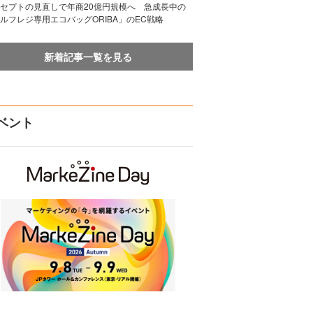
セプトの見直しで年商20億円規模へ 急成長中の
ルフレジ専用エコバッグORIBA」のEC戦略
新着記事一覧を見る
ベント