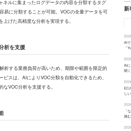
ャネルに集まったログデータの内容を分類するタグ
新
容易に分類することが可能。VOCの全量データを可
を上げた高精度な分析を実現する。
2026
AI
分析を支援
「Y
2026
AI
解析する業務負荷が高いため、期限や範囲を限定的
聞く
ビスは、AIによりVOC分類を自動化できるため、
2026
的なVOC分析を支援する。
EC
しい
2026
「な
能
挑む
2026