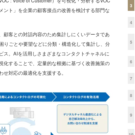
: Voice of Customer）を可視化・分析するVOC
3
メント」を企業の顧客接点の改善を検討する部門な
4
、顧客との対話内容のため集計しにくいデータであ
5
、困りごとや要望などに分類・構造化して集計し、分
ビス。AIを活用しさまざまなコンタクトチャネルに
6
視化することで、定量的な根拠に基づく改善施策の
わせ対応の最適化を支援する。
7
8
9
10