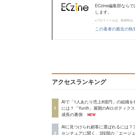
ECzine編集部な
します。
※プロフィールは、執筆時点
この著者の最近の執
アクセスランキング
AIで「1人あたり売上8億円」の組織を
1
には？「Yunth」展開のAiロボティク
成長の裏側
NEW
AIに見つけられ顧客に選ばれるには？
2
センチュアに聞く、3段階の「エージ