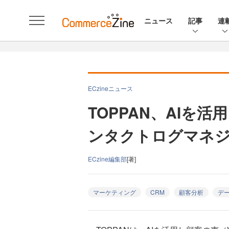
ニュース
記事
連
ECzineニュース
TOPPAN、AIを
ンタクトログマネ
ECzine編集部
[著]
マーケティング
CRM
顧客分析
デ