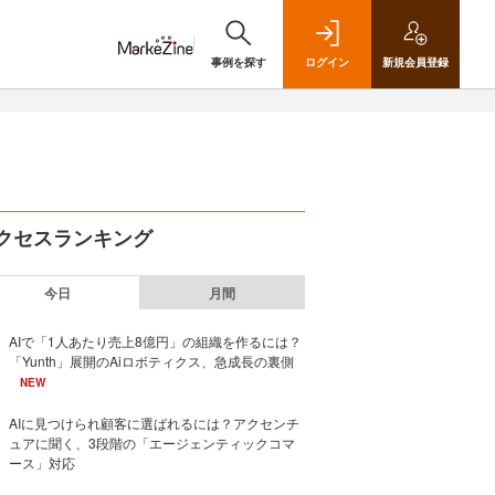
事例を探す
ログイン
新規
会員登録
クセスランキング
今日
月間
AIで「1人あたり売上8億円」の組織を作るには？
「Yunth」展開のAiロボティクス、急成長の裏側
NEW
AIに見つけられ顧客に選ばれるには？アクセンチ
ュアに聞く、3段階の「エージェンティックコマ
ース」対応