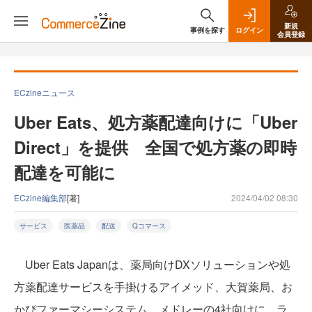
新規
事例を探す
ログイン
会員登録
ECzineニュース
Uber Eats、処方薬配達向けに「Uber
Direct」を提供 全国で処方薬の即時
配達を可能に
ECzine編集部
[著]
2024/04/02 08:30
サービス
医薬品
配送
Qコマース
Uber Eats Japanは、薬局向けDXソリューションや処
方薬配達サービスを手掛けるアイメッド、大賀薬局、お
かぴファーマシーシステム、メドレーの4社向けに、ラ