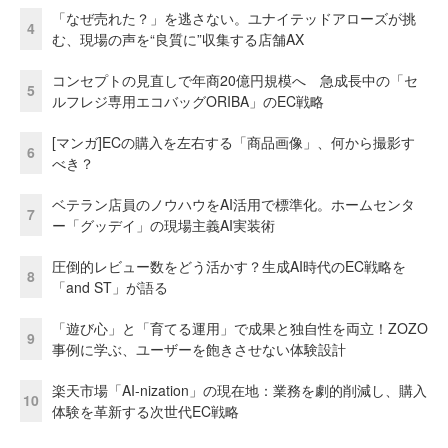
「なぜ売れた？」を逃さない。ユナイテッドアローズが挑
4
む、現場の声を“良質に”収集する店舗AX
コンセプトの見直しで年商20億円規模へ 急成長中の「セ
5
ルフレジ専用エコバッグORIBA」のEC戦略
[マンガ]ECの購入を左右する「商品画像」、何から撮影す
6
べき？
ベテラン店員のノウハウをAI活用で標準化。ホームセンタ
7
ー「グッデイ」の現場主義AI実装術
圧倒的レビュー数をどう活かす？生成AI時代のEC戦略を
8
「and ST」が語る
「遊び心」と「育てる運用」で成果と独自性を両立！ZOZO
9
事例に学ぶ、ユーザーを飽きさせない体験設計
楽天市場「AI-nization」の現在地：業務を劇的削減し、購入
10
体験を革新する次世代EC戦略