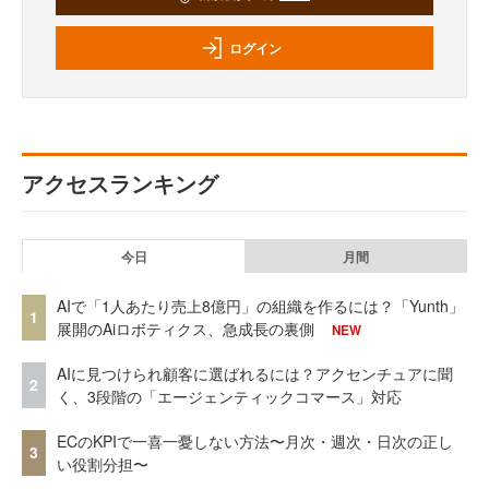
ログイン
アクセスランキング
今日
月間
AIで「1人あたり売上8億円」の組織を作るには？「Yunth」
1
展開のAiロボティクス、急成長の裏側
NEW
AIに見つけられ顧客に選ばれるには？アクセンチュアに聞
2
く、3段階の「エージェンティックコマース」対応
ECのKPIで一喜一憂しない方法〜月次・週次・日次の正し
3
い役割分担〜