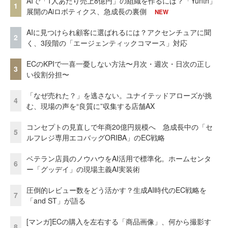
AIで「1人あたり売上8億円」の組織を作るには？「Yunth」
1
展開のAiロボティクス、急成長の裏側
NEW
AIに見つけられ顧客に選ばれるには？アクセンチュアに聞
2
く、3段階の「エージェンティックコマース」対応
ECのKPIで一喜一憂しない方法〜月次・週次・日次の正し
3
い役割分担〜
「なぜ売れた？」を逃さない。ユナイテッドアローズが挑
4
む、現場の声を“良質に”収集する店舗AX
コンセプトの見直しで年商20億円規模へ 急成長中の「セ
5
ルフレジ専用エコバッグORIBA」のEC戦略
ベテラン店員のノウハウをAI活用で標準化。ホームセンタ
6
ー「グッデイ」の現場主義AI実装術
圧倒的レビュー数をどう活かす？生成AI時代のEC戦略を
7
「and ST」が語る
[マンガ]ECの購入を左右する「商品画像」、何から撮影す
8