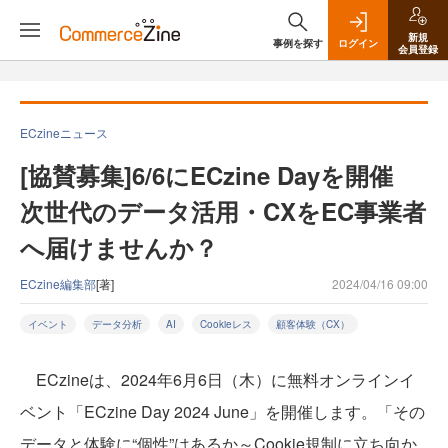
新規
事例を探す
ログイン
会員登録
ECzineニュース
[協賛募集]6/6にECzine Dayを開催
次世代のデータ活用・CXをEC事業者
へ届けませんか？
ECzine編集部
[著]
2024/04/16 09:00
イベント
データ分析
AI
Cookieレス
顧客体験（CX）
ECzineは、2024年6月6日（木）に無料オンラインイ
ベント「ECzine Day 2024 June」を開催します。「その
データと体験に“個性”はあるか～Cookie規制に立ち向か