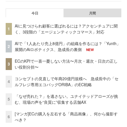
今日
月間
AIに見つけられ顧客に選ばれるには？アクセンチュアに聞
1
く、3段階の「エージェンティックコマース」対応
AIで「1人あたり売上8億円」の組織を作るには？「Yunth」
2
展開のAiロボティクス、急成長の裏側
NEW
ECのKPIで一喜一憂しない方法〜月次・週次・日次の正し
3
い役割分担〜
コンセプトの見直しで年商20億円規模へ 急成長中の「セ
4
ルフレジ専用エコバッグORIBA」のEC戦略
「なぜ売れた？」を逃さない。ユナイテッドアローズが挑
5
む、現場の声を“良質に”収集する店舗AX
[マンガ]ECの購入を左右する「商品画像」、何から撮影す
6
べき？