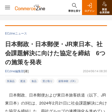
新規
事例を探す
ログイン
会員登録
ECzineニュース
日本郵政・日本郵便・JR東日本、社
会課題解決に向けた協定を締結 6つ
の施策を発表
ECzine編集部
[著]
2024/06/14 08:30
医薬品
配送
食品
受け取り
顧客体験（CX）
日本郵政、日本郵便および東日本旅客鉄道（以下、JR
東日本）の3社は、2024年2月21日に社会課題解決に向け
た協定を締結した。両社グループの連携強化を進めてい