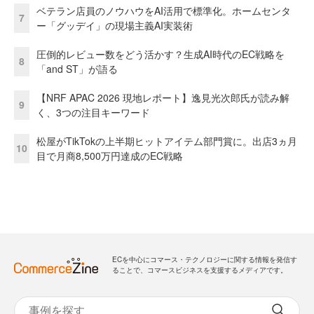
ベテラン店員のノウハウをAI活用で標準化。ホームセンタ
7
ー「グッデイ」の現場主義AI実装術
圧倒的レビュー数をどう活かす？生成AI時代のEC戦略を
8
「and ST」が語る
【NRF APAC 2026 現地レポート】逸見光次郎氏が読み解
9
く、3つの注目キーワード
松屋がTikTokの上半期ヒットアイテム部門賞に。出店3ヵ月
10
目で月商8,500万円達成のEC戦略
ECを中心にコマース・テクノロジーに関する情報を発信す
ることで、コマースビジネスを支援するメディアです。