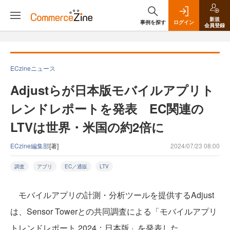
新規
事例を探す
ログイン
会員登録
ECzineニュース
Adjustらが日本版モバイルアプリト
レンドレポートを発表 EC関連の
LTVは世界・米国の約2倍に
ECzine編集部
[著]
2024/07/23 08:00
調査
アプリ
EC／通販
LTV
モバイルアプリの計測・分析ツールを提供するAdjust
は、Sensor Towerとの共同調査による「モバイルアプリ
トレンドレポート 2024：日本版」を発表した。