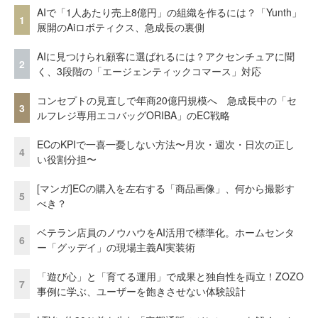
AIで「1人あたり売上8億円」の組織を作るには？「Yunth」
1
展開のAiロボティクス、急成長の裏側
AIに見つけられ顧客に選ばれるには？アクセンチュアに聞
2
く、3段階の「エージェンティックコマース」対応
コンセプトの見直しで年商20億円規模へ 急成長中の「セ
3
ルフレジ専用エコバッグORIBA」のEC戦略
ECのKPIで一喜一憂しない方法〜月次・週次・日次の正し
4
い役割分担〜
[マンガ]ECの購入を左右する「商品画像」、何から撮影す
5
べき？
ベテラン店員のノウハウをAI活用で標準化。ホームセンタ
6
ー「グッデイ」の現場主義AI実装術
「遊び心」と「育てる運用」で成果と独自性を両立！ZOZO
7
事例に学ぶ、ユーザーを飽きさせない体験設計