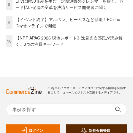
LTVに約30％差を生む「定期通販のジレンマ」を解く。カ
8
ード払い促進の変革を決済サービス開発者に聞く
【イベント終了】アルペン、ビームスなど登壇！ECzine
9
Dayオンラインで開催
【NRF APAC 2026 現地レポート】逸見光次郎氏が読み解
10
く、3つの注目キーワード
ECを中心にコマース・テクノロジーに関する情報を発信す
ることで、コマースビジネスを支援するメディアです。
ログイン
新規会員登録