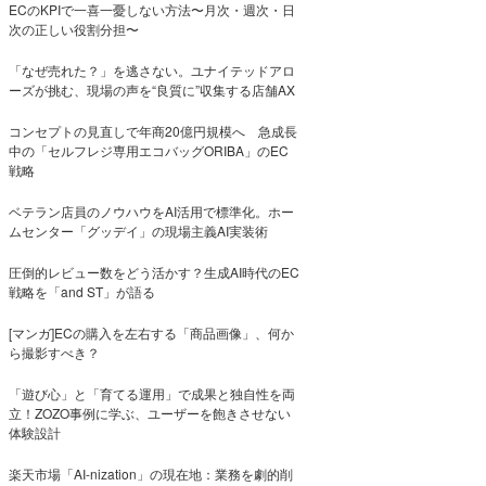
ECのKPIで一喜一憂しない方法〜月次・週次・日
次の正しい役割分担〜
「なぜ売れた？」を逃さない。ユナイテッドアロ
ーズが挑む、現場の声を“良質に”収集する店舗AX
コンセプトの見直しで年商20億円規模へ 急成長
中の「セルフレジ専用エコバッグORIBA」のEC
戦略
ベテラン店員のノウハウをAI活用で標準化。ホー
ムセンター「グッデイ」の現場主義AI実装術
圧倒的レビュー数をどう活かす？生成AI時代のEC
戦略を「and ST」が語る
[マンガ]ECの購入を左右する「商品画像」、何か
ら撮影すべき？
「遊び心」と「育てる運用」で成果と独自性を両
立！ZOZO事例に学ぶ、ユーザーを飽きさせない
体験設計
楽天市場「AI-nization」の現在地：業務を劇的削