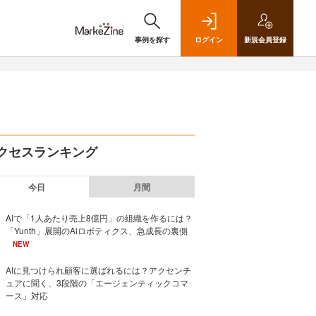
事例を探す
ログイン
新規
会員登録
クセスランキング
今日
月間
AIで「1人あたり売上8億円」の組織を作るには？
「Yunth」展開のAiロボティクス、急成長の裏側
NEW
AIに見つけられ顧客に選ばれるには？アクセンチ
ュアに聞く、3段階の「エージェンティックコマ
ース」対応