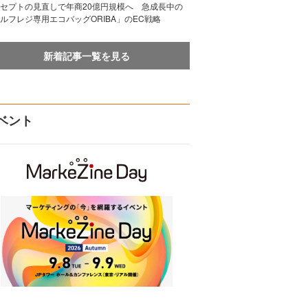
セプトの見直しで年商20億円規模へ 急成長中の
ルフレジ専用エコバッグORIBA」のEC戦略
新着記事一覧を見る
ベント