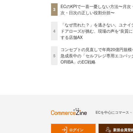
ECのKPIで一喜一憂しない方法〜月次
3
次・日次の正しい役割分担〜
「なぜ売れた？」を逃さない。ユナイ
4
ドアローズが挑む、現場の声を“良質に
する店舗AX
コンセプトの見直しで年商20億円規
5
急成長中の「セルフレジ専用エコバッ
ORIBA」のEC戦略
ECを中心にコマース
ログイン
新規会員登