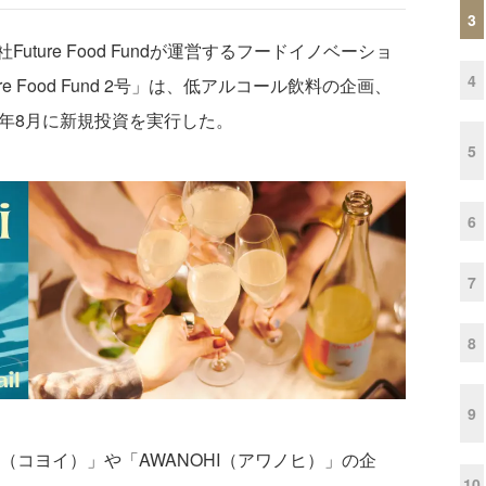
3
ure Food Fundが運営するフードイノベーショ
4
e Food Fund 2号」は、低アルコール飲料の企画、
4年8月に新規投資を実行した。
5
6
7
8
9
i（コヨイ）」や「AWANOHI（アワノヒ）」の企
10