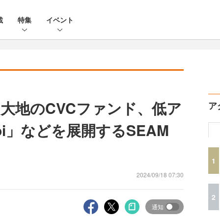
載
特集
イベント
大地のCVCファンド、低ア
ア
oi」などを展開するSEAM
1
2024/09/18 07:30
2
通知