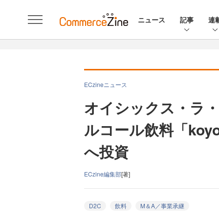
ニュース
記事
連
ECzineニュース
オイシックス・ラ・
ルコール飲料「koy
へ投資
ECzine編集部
[著]
D2C
飲料
M＆A／事業承継