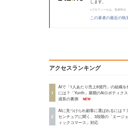
します。
※プロフィールは、執筆時点
この著者の最近の執
アクセスランキング
AIで「1人あたり売上8億円」の組織を
1
には？「Yunth」展開のAiロボティク
成長の裏側
NEW
AIに見つけられ顧客に選ばれるには？
2
センチュアに聞く、3段階の「エージ
ィックコマース」対応