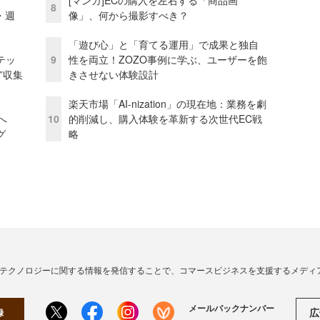
8
・週
像」、何から撮影すべき？
「遊び心」と「育てる運用」で成果と独自
テッ
9
性を両立！ZOZO事例に学ぶ、ユーザーを飽
”収集
きさせない体験設計
楽天市場「AI-nization」の現在地：業務を劇
模へ
10
的削減し、購入体験を革新する次世代EC戦
グ
略
・テクノロジーに関する情報を発信することで、コマースビジネスを支援するメディ
メールバックナンバー
広
録