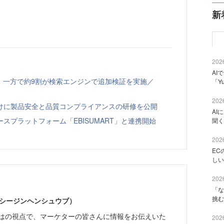
新
2026
AI
、一方で約9割が検索エンジンで追加検証を実施／
「Y
2026
向けに製品安全と品質コンプライアンスの研修を公開
AI
スプラットフォーム「EBISUMART」と連携開始
聞く
2026
EC
しい
2026
「な
挑む
イーシージンヘンシュウブ）
らではの視点で、マーケターの皆さんに情報をお伝えいた
2026