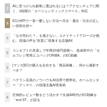
AIに見つけられ顧客に選ばれるには？アクセンチュアに聞
2
く、3段階の「エージェンティックコマース」対応
ECのKPIで一喜一憂しない方法〜月次・週次・日次の正し
3
い役割分担〜
「なぜ売れた？」を逃さない。ユナイテッドアローズが挑
4
む、現場の声を“良質に”収集する店舗AX
コンセプトの見直しで年商20億円規模へ 急成長中の「セ
5
ルフレジ専用エコバッグORIBA」のEC戦略
[マンガ]ECの購入を左右する「商品画像」、何から撮影す
6
べき？
ベテラン店員のノウハウをAI活用で標準化。ホームセンタ
7
ー「グッデイ」の現場主義AI実装術
圧倒的レビュー数をどう活かす？生成AI時代のEC戦略を
8
「and ST」が語る