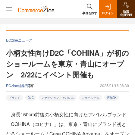
新規
事例を探す
ログイン
会員登録
ECzineニュース
小柄女性向けD2C「COHINA」が初の
ショールームを東京・青山にオープ
ン 2/22にイベント開催も
ECzine編集部
[著]
2025/01/16 08:30
ブランド
D2C
ファッション／アパレル
ショールーム
店舗DX
身長150cm前後の小柄女性に向けたアパレルブランド
「COHINA（コヒナ）」は、東京・青山にブランド初と
なるショールーム「Casa COHINA Aoyama」をオープン