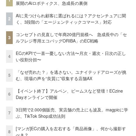
展開のAiロボティクス、急成長の裏側
AIに見つけられ顧客に選ばれるには？アクセンチュアに聞
2
く、3段階の「エージェンティックコマース」対応
コンセプトの見直しで年商20億円規模へ 急成長中の「セ
3
ルフレジ専用エコバッグORIBA」のEC戦略
ECのKPIで一喜一憂しない方法〜月次・週次・日次の正し
4
い役割分担〜
「なぜ売れた？」を逃さない。ユナイテッドアローズが挑
5
む、現場の声を“良質に”収集する店舗AX
【イベント終了】アルペン、ビームスなど登壇！ECzine
6
Dayオンラインで開催
3日間で2.000個販売、実店舗の売上にも波及。magpicに学
7
ぶ、TikTok Shop成功法則
[マンガ]ECの購入を左右する「商品画像」、何から撮影す
8
べき？