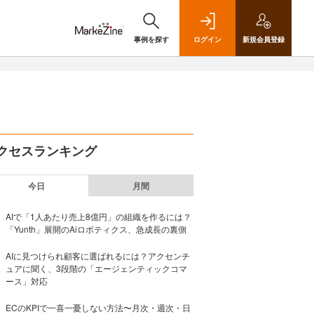
事例を探す
ログイン
新規
会員登録
クセスランキング
今日
月間
AIで「1人あたり売上8億円」の組織を作るには？
「Yunth」展開のAiロボティクス、急成長の裏側
AIに見つけられ顧客に選ばれるには？アクセンチ
ュアに聞く、3段階の「エージェンティックコマ
ース」対応
ECのKPIで一喜一憂しない方法〜月次・週次・日