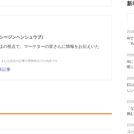
新
2026
イーシージンヘンシュウブ）
AI
「Y
らではの視点で、マーケターの皆さんに情報をお伝えいた
2026
、または直近の記事の寄稿時点での内容です
AI
聞く
筆記事
2026
EC
しい
2026
「な
挑む
2026
コン