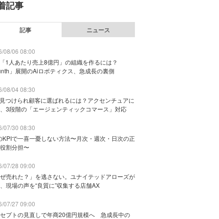
着記事
記事
ニュース
/08/06 08:00
で「1人あたり売上8億円」の組織を作るには？
unth」展開のAiロボティクス、急成長の裏側
/08/04 08:30
に見つけられ顧客に選ばれるには？アクセンチュアに
、3段階の「エージェンティックコマース」対応
/07/30 08:30
のKPIで一喜一憂しない方法〜月次・週次・日次の正
役割分担〜
/07/28 09:00
ぜ売れた？」を逃さない。ユナイテッドアローズが
、現場の声を“良質に”収集する店舗AX
/07/27 09:00
セプトの見直しで年商20億円規模へ 急成長中の