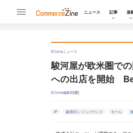
ニュース
記事
連
ECzineニュース
駿河屋が欧米圏での
への出店を開始 Bee
ECzine編集部
[著]
IP
越境EC／インバウンド
モール