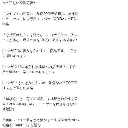
次の正しい役割分担〜
コンセプトの見直しで年商20億円規模へ 急成長
中の「セルフレジ専用エコバッグORIBA」のEC
戦略
「なぜ売れた？」を逃さない。ユナイテッドアロ
ーズが挑む、現場の声を“良質に”収集する店舗AX
[マンガ]ECの購入を左右する「商品画像」、何か
ら撮影すべき？
[マンガ]突然の爆売れは地獄への招待状？トド会
長の勘違いに学ぶECセキュリティ
[マンガ]「うちは大丈夫」が一番危ない？EC不正
注文を放置した末路
「遊び心」と「育てる運用」で成果と独自性を両
立！ZOZO事例に学ぶ、ユーザーを飽きさせない
体験設計
圧倒的レビュー数をどう活かす？生成AI時代のEC
戦略を「and ST」が語る