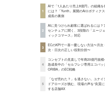
AIで「1人あたり売上8億円」の組織を
1
には？「Yunth」展開のAiロボティク
成長の裏側
AIに見つけられ顧客に選ばれるには？
2
センチュアに聞く、3段階の「エージ
ィックコマース」対応
ECのKPIで一喜一憂しない方法〜月次
3
次・日次の正しい役割分担〜
コンセプトの見直しで年商20億円規
4
急成長中の「セルフレジ専用エコバッ
ORIBA」のEC戦略
「なぜ売れた？」を逃さない。ユナイ
5
ドアローズが挑む、現場の声を“良質に
する店舗AX