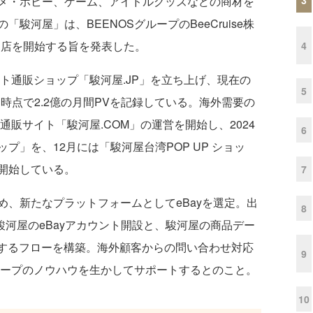
メ・ホビー、ゲーム、アイドルグッズなどの商材を
駿河屋」は、BEENOSグループのBeeCruise株
出店を開始する旨を発表した。
4
ト通販ショップ「駿河屋.JP」を立ち上げ、現在の
5
8月時点で2.2億の月間PVを記録している。海外需要の
通販サイト「駿河屋.COM」の運営を開始し、2024
6
プ」を、12月には「駿河屋台湾POP UP ショッ
開始している。
7
、新たなプラットフォームとしてeBayを選定。出
8
は、駿河屋のeBayアカウント開設と、駿河屋の商品デー
出品するフローを構築。海外顧客からの問い合わせ対応
9
ループのノウハウを生かしてサポートするとのこと。
10