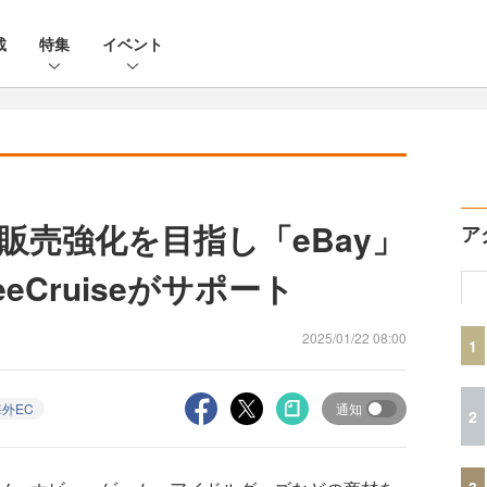
載
特集
イベント
販売強化を目指し「eBay」
ア
Cruiseがサポート
2025/01/22 08:00
1
海外EC
通知
2
3