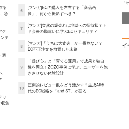
「セ
作る
[マンガ]ECの購入を左右する「商品画
6
ス、急
像」、何から撮影すべき？
[マンガ]突然の爆売れは地獄への招待状？ト
7
アク
ド会長の勘違いに学ぶECセキュリティ
ェンテ
[マンガ]「うちは大丈夫」が一番危ない？
イ
8
EC不正注文を放置した末路
・週
「遊び心」と「育てる運用」で成果と独自
9
性を両立！ZOZO事例に学ぶ、ユーザーを飽
模へ
きさせない体験設計
グ
圧倒的レビュー数をどう活かす？生成AI時
10
代のEC戦略を「and ST」が語る
テッ
”収集