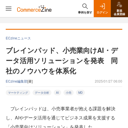
新規
事例を探す
ログイン
会員登録
ECzineニュース
ブレインパッド、小売業向けAI・デ
ータ活用ソリューションを発表 同
社のノウハウを体系化
ECzine編集部
[著]
2025/01/27 06:00
マーケティング
データ分析
AI
小売
MD
ブレインパッドは、小売事業者が抱える課題を解決
し、AIやデータ活用を通じてビジネス成果を支援する
「小売業向けソリューション」を発表した。