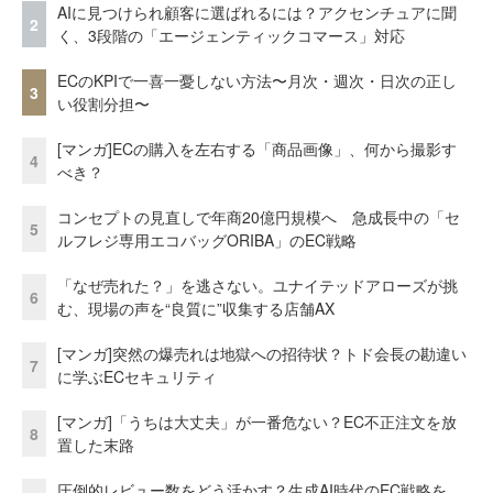
AIに見つけられ顧客に選ばれるには？アクセンチュアに聞
2
く、3段階の「エージェンティックコマース」対応
ECのKPIで一喜一憂しない方法〜月次・週次・日次の正し
3
い役割分担〜
[マンガ]ECの購入を左右する「商品画像」、何から撮影す
4
べき？
コンセプトの見直しで年商20億円規模へ 急成長中の「セ
5
ルフレジ専用エコバッグORIBA」のEC戦略
「なぜ売れた？」を逃さない。ユナイテッドアローズが挑
6
む、現場の声を“良質に”収集する店舗AX
[マンガ]突然の爆売れは地獄への招待状？トド会長の勘違い
7
に学ぶECセキュリティ
[マンガ]「うちは大丈夫」が一番危ない？EC不正注文を放
8
置した末路
圧倒的レビュー数をどう活かす？生成AI時代のEC戦略を