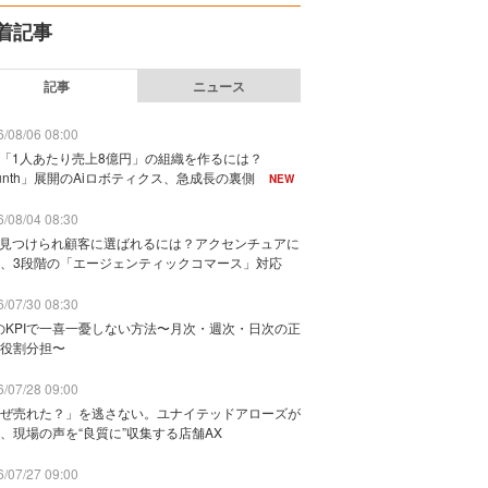
着記事
記事
ニュース
/08/06 08:00
で「1人あたり売上8億円」の組織を作るには？
unth」展開のAiロボティクス、急成長の裏側
NEW
/08/04 08:30
に見つけられ顧客に選ばれるには？アクセンチュアに
、3段階の「エージェンティックコマース」対応
/07/30 08:30
のKPIで一喜一憂しない方法〜月次・週次・日次の正
役割分担〜
/07/28 09:00
ぜ売れた？」を逃さない。ユナイテッドアローズが
、現場の声を“良質に”収集する店舗AX
/07/27 09:00