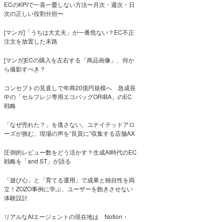
ECのKPIで一喜一憂しない方法〜月次・週次・日
次の正しい役割分担〜
[マンガ]「うちは大丈夫」が一番危ない？EC不正
注文を放置した末路
[マンガ]ECの購入を左右する「商品画像」、何か
ら撮影すべき？
コンセプトの見直しで年商20億円規模へ 急成長
中の「セルフレジ専用エコバッグORIBA」のEC
戦略
「なぜ売れた？」を逃さない。ユナイテッドアロ
ーズが挑む、現場の声を“良質に”収集する店舗AX
圧倒的レビュー数をどう活かす？生成AI時代のEC
戦略を「and ST」が語る
「遊び心」と「育てる運用」で成果と独自性を両
立！ZOZO事例に学ぶ、ユーザーを飽きさせない
体験設計
リアルなAIエージェントの現在地は Notion・