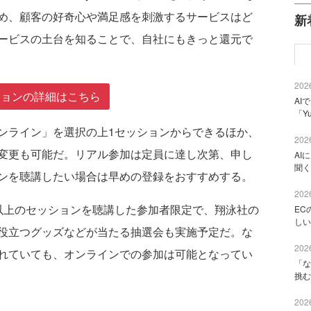
め、顧客の好奇心や満足感を刺激するサービスはど
新
ービスの土台を知ることで、自社にもきっと還元で
2026
ションの詳細はこちら
AI
「Y
ライン」を選択の上1セッションからできるほか、
2026
変更も可能だ。リアル参加は定員に達し次第、申し
AI
聞く
ンを聴講したい場合は早めの登録をおすすめする。
2026
上のセッションを聴講した参加者限定で、翔泳社の
EC
しい
役立つグッズなどが当たる抽選会も実施予定だ。な
2026
れていても、オンラインでの参加は可能となってい
「な
挑む
2026