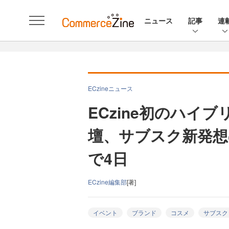
ニュース
記事
連
ECzineニュース
ECzine初のハイ
壇、サブスク新発想
で4日
ECzine編集部
[著]
イベント
ブランド
コスメ
サブスク