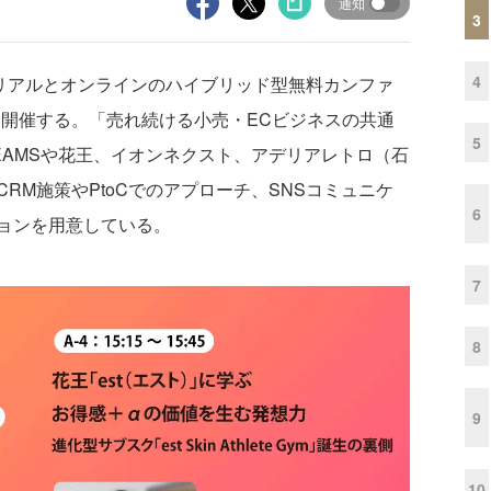
通知
3
4
）にリアルとオンラインのハイブリッド型無料カンファ
を開催する。「売れ続ける小売・ECビジネスの共通
5
EAMSや花王、イオンネクスト、アデリアレトロ（石
RM施策やPtoCでのアプローチ、SNSコミュニケ
6
ョンを用意している。
7
8
9
10