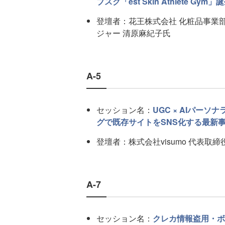
ブスク「est Skin Athlete Gym
登壇者：花王株式会社 化粧品事業部
ジャー 清原麻紀子氏
A-5
セッション名：
UGC × AIパー
グで既存サイトをSNS化する最新
登壇者：株式会社visumo 代表取締
A-7
セッション名：
クレカ情報盗用・ボ