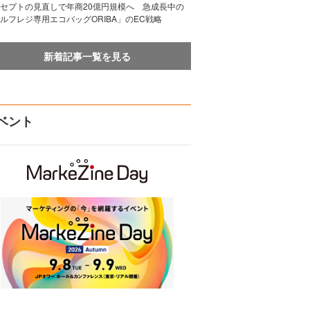
セプトの見直しで年商20億円規模へ 急成長中の
ルフレジ専用エコバッグORIBA」のEC戦略
新着記事一覧を見る
ベント