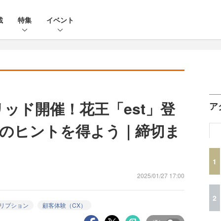
載
特集
イベント
ブリッド開催！花王「est」登
ア
のヒントを得よう｜締切ま
1
2025/01/27 17:00
2
リプション
顧客体験（CX）