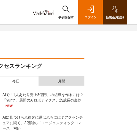
事例を探す
ログイン
新規
会員登録
クセスランキング
今日
月間
AIで「1人あたり売上8億円」の組織を作るには？
「Yunth」展開のAiロボティクス、急成長の裏側
NEW
AIに見つけられ顧客に選ばれるには？アクセンチ
ュアに聞く、3段階の「エージェンティックコマ
ース」対応