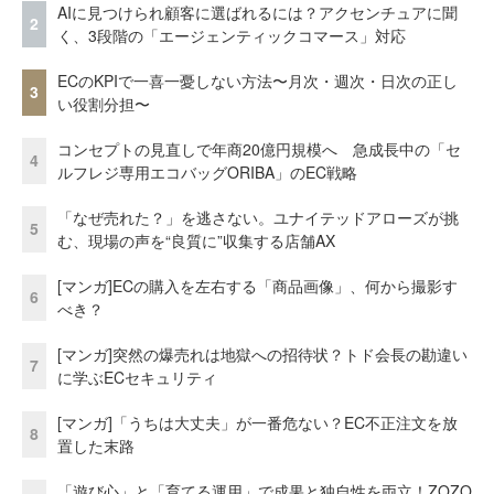
AIに見つけられ顧客に選ばれるには？アクセンチュアに聞
2
く、3段階の「エージェンティックコマース」対応
ECのKPIで一喜一憂しない方法〜月次・週次・日次の正し
3
い役割分担〜
コンセプトの見直しで年商20億円規模へ 急成長中の「セ
4
ルフレジ専用エコバッグORIBA」のEC戦略
「なぜ売れた？」を逃さない。ユナイテッドアローズが挑
5
む、現場の声を“良質に”収集する店舗AX
[マンガ]ECの購入を左右する「商品画像」、何から撮影す
6
べき？
[マンガ]突然の爆売れは地獄への招待状？トド会長の勘違い
7
に学ぶECセキュリティ
[マンガ]「うちは大丈夫」が一番危ない？EC不正注文を放
8
置した末路
「遊び心」と「育てる運用」で成果と独自性を両立！ZOZO