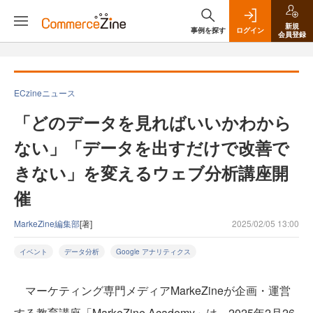
新規
事例を探す
ログイン
会員登録
ECzineニュース
「どのデータを見ればいいかわから
ない」「データを出すだけで改善で
きない」を変えるウェブ分析講座開
催
MarkeZine編集部
[著]
2025/02/05 13:00
イベント
データ分析
Google アナリティクス
マーケティング専門メディアMarkeZineが企画・運営
する教育講座「MarkeZine Academy」は、2025年2月26