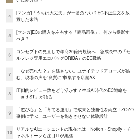
[マンガ]「うちは大丈夫」が一番危ない？EC不正注文を放
4
置した末路
[マンガ]ECの購入を左右する「商品画像」、何から撮影す
5
べき？
コンセプトの見直しで年商20億円規模へ 急成長中の「セ
6
ルフレジ専用エコバッグORIBA」のEC戦略
「なぜ売れた？」を逃さない。ユナイテッドアローズが挑
7
む、現場の声を“良質に”収集する店舗AX
圧倒的レビュー数をどう活かす？生成AI時代のEC戦略を
8
「and ST」が語る
「遊び心」と「育てる運用」で成果と独自性を両立！ZOZO
9
事例に学ぶ、ユーザーを飽きさせない体験設計
リアルなAIエージェントの現在地は Notion・Shopify・チ
10
ャネルトークら注目ITが集結