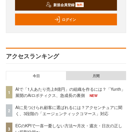
新規会員登録
無料
ログイン
アクセスランキング
今日
月間
AIで「1人あたり売上8億円」の組織を作るには？「Yunth」
1
展開のAiロボティクス、急成長の裏側
NEW
AIに見つけられ顧客に選ばれるには？アクセンチュアに聞
2
く、3段階の「エージェンティックコマース」対応
ECのKPIで一喜一憂しない方法〜月次・週次・日次の正し
3
い役割分担〜