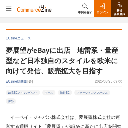
新規
事例を探す
ログイン
会員登録
ECzineニュース
夢展望がeBayに出店 地雷系・量産
型など日本独自のスタイルを欧米に
向けて発信、販売拡大を目指す
ECzine編集部
[著]
2025/03/25 09:00
越境EC／インバウンド
モール
海外EC
ファッション／アパレル
海外
イーベイ・ジャパン株式会社は、夢展望株式会社の運
営する通販サイト「夢展望」がeBayに新たに出店を開始