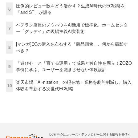
圧倒的レビュー数をどう活かす？生成AI時代のEC戦略を
6
「and ST」が語る
ベテラン店員のノウハウをAI活用で標準化。ホームセンタ
7
ー「グッデイ」の現場主義AI実装術
[マンガ]ECの購入を左右する「商品画像」、何から撮影す
8
べき？
「遊び心」と「育てる運用」で成果と独自性を両立！ZOZO
9
事例に学ぶ、ユーザーを飽きさせない体験設計
楽天市場「AI-nization」の現在地：業務を劇的削減し、購入
10
体験を革新する次世代EC戦略
ECを中心にコマース・テクノロジーに関する情報を発信す