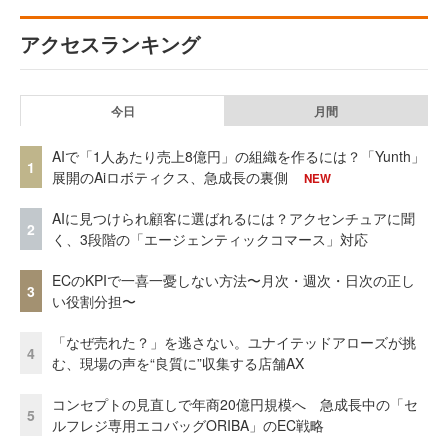
アクセスランキング
今日
月間
AIで「1人あたり売上8億円」の組織を作るには？「Yunth」
1
展開のAiロボティクス、急成長の裏側
NEW
AIに見つけられ顧客に選ばれるには？アクセンチュアに聞
2
く、3段階の「エージェンティックコマース」対応
ECのKPIで一喜一憂しない方法〜月次・週次・日次の正し
3
い役割分担〜
「なぜ売れた？」を逃さない。ユナイテッドアローズが挑
4
む、現場の声を“良質に”収集する店舗AX
コンセプトの見直しで年商20億円規模へ 急成長中の「セ
5
ルフレジ専用エコバッグORIBA」のEC戦略