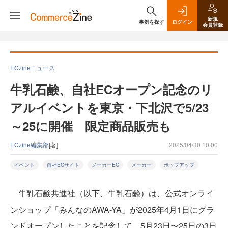
新規
事例を探す
ログイン
会員登録
ECzineニュース
牛乳石鹸、自社ECオープン記念のリ
アルイベントを東京・下北沢で5/23
～25に開催 限定商品販売も
ECzine編集部
[著]
2025/04/30 10:00
イベント
自社ECサイト
メーカーEC
メーカー
ポップアップ
牛乳石鹸共進社（以下、牛乳石鹸）は、公式オンライ
ンショップ「みんなのAWA-YA」が2025年4月1日にグラ
ンドオープンしたことを記念して、5月23日〜25日の3日