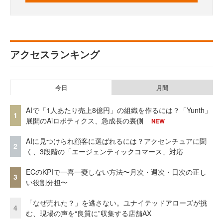
アクセスランキング
今日
月間
AIで「1人あたり売上8億円」の組織を作るには？「Yunth」
1
展開のAiロボティクス、急成長の裏側
NEW
AIに見つけられ顧客に選ばれるには？アクセンチュアに聞
2
く、3段階の「エージェンティックコマース」対応
ECのKPIで一喜一憂しない方法〜月次・週次・日次の正し
3
い役割分担〜
「なぜ売れた？」を逃さない。ユナイテッドアローズが挑
4
む、現場の声を“良質に”収集する店舗AX