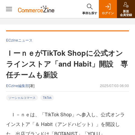
新規
事例を探す
ログイン
会員登録
ECzineニュース
ＩーｎｅがTikTok Shopに公式オン
ラインストア「and Habit」開設 専
任チームも新設
ECzine編集部
[著]
2025/07/03 06:00
ソーシャルコマース
TikTok
Ｉ－ｎｅは、「TikTok Shop」へ参入し、公式オンラ
インストア「＆ Habit（アンドハビット）」を開設し
た。出店ブランドは「BOTANIST」「YOLU」