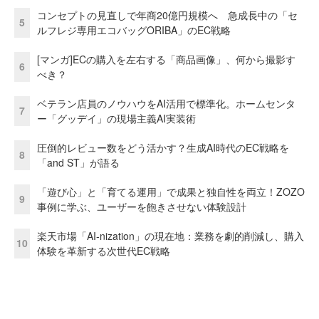
コンセプトの見直しで年商20億円規模へ 急成長中の「セ
5
ルフレジ専用エコバッグORIBA」のEC戦略
[マンガ]ECの購入を左右する「商品画像」、何から撮影す
6
べき？
ベテラン店員のノウハウをAI活用で標準化。ホームセンタ
7
ー「グッデイ」の現場主義AI実装術
圧倒的レビュー数をどう活かす？生成AI時代のEC戦略を
8
「and ST」が語る
「遊び心」と「育てる運用」で成果と独自性を両立！ZOZO
9
事例に学ぶ、ユーザーを飽きさせない体験設計
楽天市場「AI-nization」の現在地：業務を劇的削減し、購入
10
体験を革新する次世代EC戦略