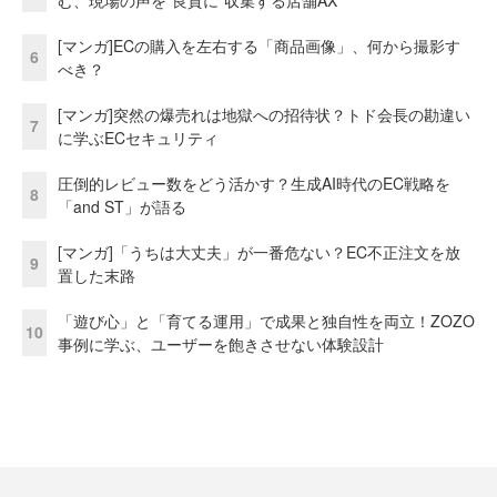
[マンガ]ECの購入を左右する「商品画像」、何から撮影す
6
べき？
[マンガ]突然の爆売れは地獄への招待状？トド会長の勘違い
7
に学ぶECセキュリティ
圧倒的レビュー数をどう活かす？生成AI時代のEC戦略を
8
「and ST」が語る
[マンガ]「うちは大丈夫」が一番危ない？EC不正注文を放
9
置した末路
「遊び心」と「育てる運用」で成果と独自性を両立！ZOZO
10
事例に学ぶ、ユーザーを飽きさせない体験設計