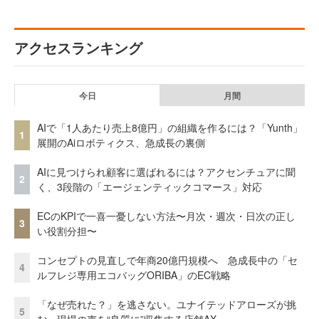
アクセスランキング
今日
月間
AIで「1人あたり売上8億円」の組織を作るには？「Yunth」
1
展開のAiロボティクス、急成長の裏側
AIに見つけられ顧客に選ばれるには？アクセンチュアに聞
2
く、3段階の「エージェンティックコマース」対応
ECのKPIで一喜一憂しない方法〜月次・週次・日次の正し
3
い役割分担〜
コンセプトの見直しで年商20億円規模へ 急成長中の「セ
4
ルフレジ専用エコバッグORIBA」のEC戦略
「なぜ売れた？」を逃さない。ユナイテッドアローズが挑
5
む、現場の声を“良質に”収集する店舗AX