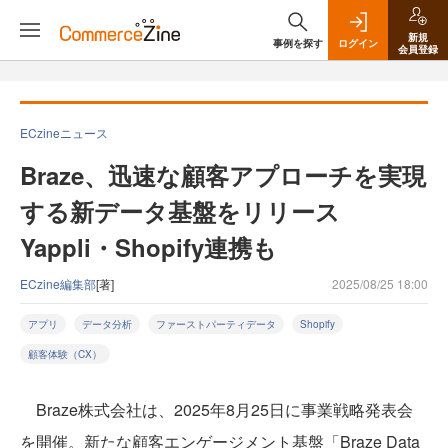
新規
事例を探す
ログイン
会員登録
ECzineニュース
Braze、迅速な顧客アプローチを実現
する新データ基盤をリリース
Yappli・Shopify連携も
ECzine編集部
[著]
2025/08/25 18:00
アプリ
データ分析
ファーストパーティデータ
Shopify
顧客体験（CX）
Braze株式会社は、2025年8月25日に事業戦略発表会
を開催。新たな顧客エンゲージメント基盤「Braze Data