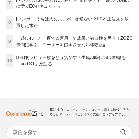
7
に学ぶECセキュリティ
[マンガ]「うちは大丈夫」が一番危ない？EC不正注文を放
8
置した末路
「遊び心」と「育てる運用」で成果と独自性を両立！ZOZO
9
事例に学ぶ、ユーザーを飽きさせない体験設計
圧倒的レビュー数をどう活かす？生成AI時代のEC戦略を
10
「and ST」が語る
ECを中心にコマース・テクノロジーに関する情報を発信す
ることで、コマースビジネスを支援するメディアです。