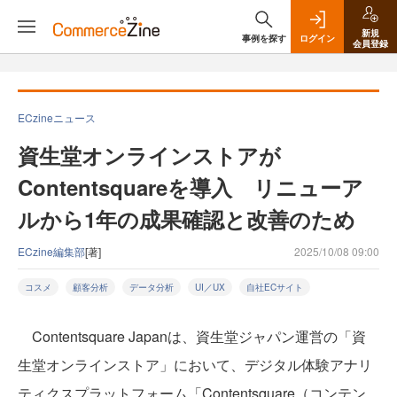
新規
事例を探す
ログイン
会員登録
ECzineニュース
資生堂オンラインストアが
Contentsquareを導入 リニューア
ルから1年の成果確認と改善のため
ECzine編集部
[著]
2025/10/08 09:00
コスメ
顧客分析
データ分析
UI／UX
自社ECサイト
Contentsquare Japanは、資生堂ジャパン運営の「資
生堂オンラインストア」において、デジタル体験アナリ
ティクスプラットフォーム「Contentsquare（コンテン