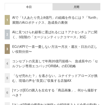
今日
月間
AIで「1人あたり売上8億円」の組織を作るには？「Yunth」
1
展開のAiロボティクス、急成長の裏側
AIに見つけられ顧客に選ばれるには？アクセンチュアに聞
2
く、3段階の「エージェンティックコマース」対応
ECのKPIで一喜一憂しない方法〜月次・週次・日次の正し
3
い役割分担〜
コンセプトの見直しで年商20億円規模へ 急成長中の「セ
4
ルフレジ専用エコバッグORIBA」のEC戦略
「なぜ売れた？」を逃さない。ユナイテッドアローズが挑
5
む、現場の声を“良質に”収集する店舗AX
[マンガ]ECの購入を左右する「商品画像」、何から撮影す
6
べき？
[マンガ]突然の爆売れは地獄への招待状？トド会長の勘違い