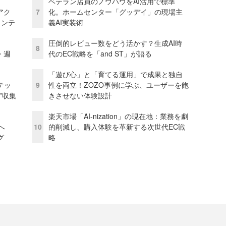
ベテラン店員のノウハウをAI活用で標準
アク
7
化。ホームセンター「グッデイ」の現場主
ェンテ
義AI実装術
圧倒的レビュー数をどう活かす？生成AI時
8
・週
代のEC戦略を「and ST」が語る
「遊び心」と「育てる運用」で成果と独自
テッ
9
性を両立！ZOZO事例に学ぶ、ユーザーを飽
”収集
きさせない体験設計
楽天市場「AI-nization」の現在地：業務を劇
模へ
10
的削減し、購入体験を革新する次世代EC戦
グ
略