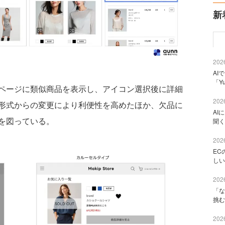
新
2026
AI
「Y
ページに類似商品を表示し、アイコン選択後に詳細
2026
形式からの変更により利便性を高めたほか、欠品に
AI
を図っている。
聞く
2026
EC
しい
2026
「な
挑む
2026