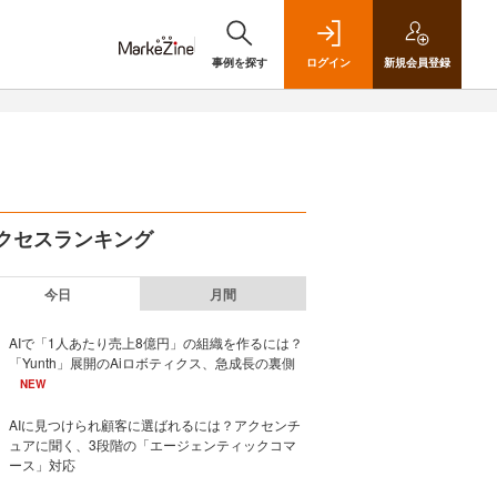
事例を探す
ログイン
新規
会員登録
クセスランキング
今日
月間
AIで「1人あたり売上8億円」の組織を作るには？
「Yunth」展開のAiロボティクス、急成長の裏側
NEW
AIに見つけられ顧客に選ばれるには？アクセンチ
ュアに聞く、3段階の「エージェンティックコマ
ース」対応