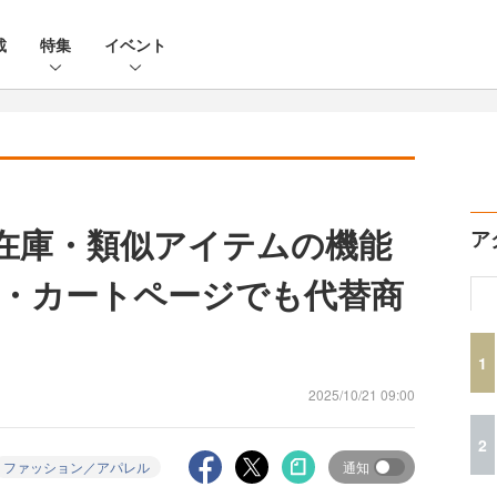
載
特集
イベント
 在庫・類似アイテムの機能
ア
・カートページでも代替商
1
2025/10/21 09:00
2
ファッション／アパレル
通知