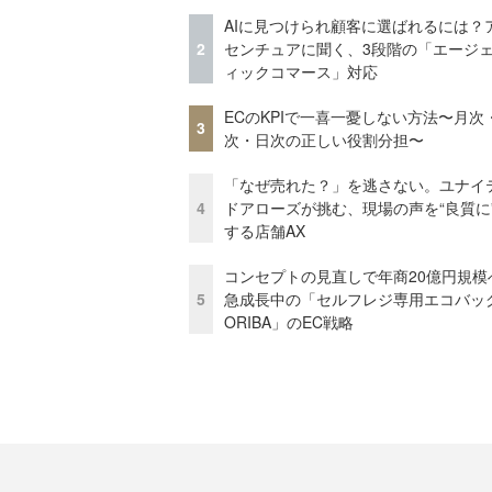
AIに見つけられ顧客に選ばれるには？
2
センチュアに聞く、3段階の「エージ
ィックコマース」対応
ECのKPIで一喜一憂しない方法〜月次
3
次・日次の正しい役割分担〜
「なぜ売れた？」を逃さない。ユナイ
4
ドアローズが挑む、現場の声を“良質に
する店舗AX
コンセプトの見直しで年商20億円規
5
急成長中の「セルフレジ専用エコバッ
ORIBA」のEC戦略