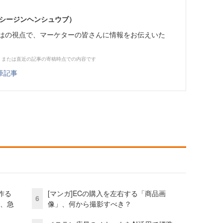
イーシージンヘンシュウブ）
らではの視点で、マーケターの皆さんに情報をお伝えいた
、または直近の記事の寄稿時点での内容です
筆記事
作る
[マンガ]ECの購入を左右する「商品画
6
ス、急
像」、何から撮影すべき？