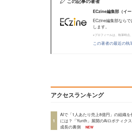
この記事の著者
ECzine編集部（
ECzine編集部な
します。
※プロフィールは、執筆時点
この著者の最近の執
アクセスランキング
AIで「1人あたり売上8億円」の組織を
1
には？「Yunth」展開のAiロボティク
成長の裏側
NEW