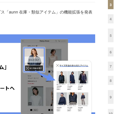
3
「aunn 在庫・類似アイテム」の機能拡張を発表
4
5
6
7
8
9
10