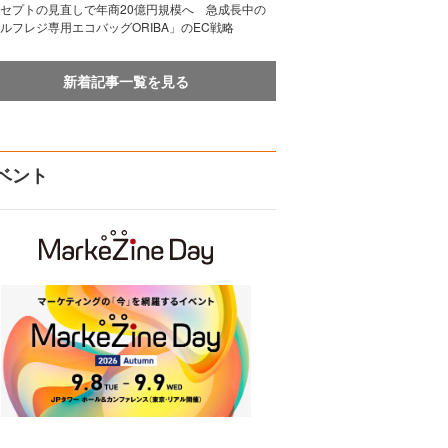
セプトの見直しで年商20億円規模へ 急成長中の
ルフレジ専用エコバッグORIBA」のEC戦略
新着記事一覧を見る
ベント