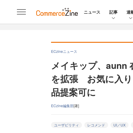
ニュース
記事
連
ECzineニュース
メイキップ、aunn
を拡張 お気に入り
品提案可に
ECzine編集部
[著]
ユーザビリティ
レコメンド
UI／UX