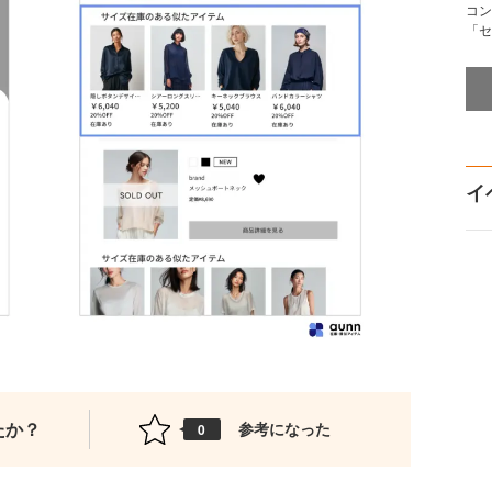
コン
「セ
イ
たか？
参考になった
0