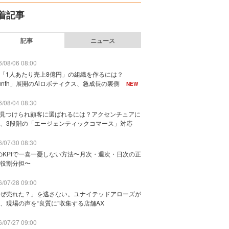
着記事
記事
ニュース
/08/06 08:00
で「1人あたり売上8億円」の組織を作るには？
unth」展開のAiロボティクス、急成長の裏側
NEW
/08/04 08:30
に見つけられ顧客に選ばれるには？アクセンチュアに
、3段階の「エージェンティックコマース」対応
/07/30 08:30
のKPIで一喜一憂しない方法〜月次・週次・日次の正
役割分担〜
/07/28 09:00
ぜ売れた？」を逃さない。ユナイテッドアローズが
、現場の声を“良質に”収集する店舗AX
/07/27 09:00