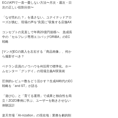
ECのKPIで一喜一憂しない方法〜月次・週次・日
次の正しい役割分担〜
「なぜ売れた？」を逃さない。ユナイテッドアロ
ーズが挑む、現場の声を“良質に”収集する店舗AX
コンセプトの見直しで年商20億円規模へ 急成長
中の「セルフレジ専用エコバッグORIBA」のEC
戦略
[マンガ]ECの購入を左右する「商品画像」、何か
ら撮影すべき？
ベテラン店員のノウハウをAI活用で標準化。ホー
ムセンター「グッデイ」の現場主義AI実装術
圧倒的レビュー数をどう活かす？生成AI時代のEC
戦略を「and ST」が語る
「遊び心」と「育てる運用」で成果と独自性を両
立！ZOZO事例に学ぶ、ユーザーを飽きさせない
体験設計
楽天市場「AI-nization」の現在地：業務を劇的削