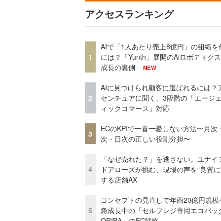
アクセスランキング
AIで「1人あたり売上8億円」の組織を
1
には？「Yunth」展開のAiロボティク
成長の裏側
NEW
AIに見つけられ顧客に選ばれるには？
2
センチュアに聞く、3段階の「エージ
ィックコマース」対応
ECのKPIで一喜一憂しない方法〜月次
3
次・日次の正しい役割分担〜
「なぜ売れた？」を逃さない。ユナイ
4
ドアローズが挑む、現場の声を“良質に
する店舗AX
コンセプトの見直しで年商20億円規
5
急成長中の「セルフレジ専用エコバッ
ORIBA」のEC戦略