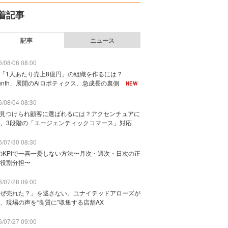
着記事
記事
ニュース
/08/06 08:00
で「1人あたり売上8億円」の組織を作るには？
unth」展開のAiロボティクス、急成長の裏側
NEW
/08/04 08:30
に見つけられ顧客に選ばれるには？アクセンチュアに
、3段階の「エージェンティックコマース」対応
/07/30 08:30
のKPIで一喜一憂しない方法〜月次・週次・日次の正
役割分担〜
/07/28 09:00
ぜ売れた？」を逃さない。ユナイテッドアローズが
、現場の声を“良質に”収集する店舗AX
/07/27 09:00