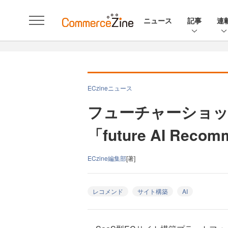
ニュース
記事
連
ECzineニュース
フューチャーショッ
「future AI Rec
ECzine編集部
[著]
レコメンド
サイト構築
AI