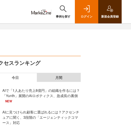
事例を探す
ログイン
新規
会員登録
クセスランキング
今日
月間
AIで「1人あたり売上8億円」の組織を作るには？
「Yunth」展開のAiロボティクス、急成長の裏側
NEW
AIに見つけられ顧客に選ばれるには？アクセンチ
ュアに聞く、3段階の「エージェンティックコマ
ース」対応