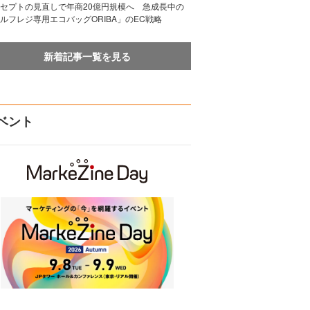
セプトの見直しで年商20億円規模へ 急成長中の
ルフレジ専用エコバッグORIBA」のEC戦略
新着記事一覧を見る
ベント