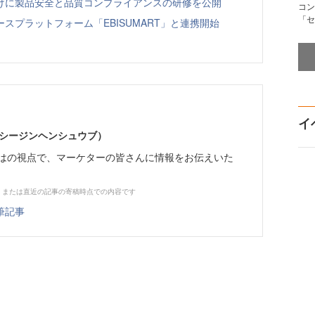
向けに製品安全と品質コンプライアンスの研修を公開
コン
「セ
スプラットフォーム「EBISUMART」と連携開始
イ
イーシージンヘンシュウブ）
らではの視点で、マーケターの皆さんに情報をお伝えいた
、または直近の記事の寄稿時点での内容です
筆記事