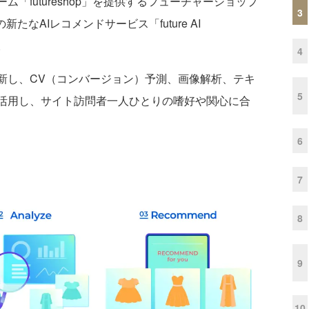
ム「futureshop」を提供するフューチャーショップ
3
新たなAIレコメンドサービス「future AI
。
4
新し、CV（コンバージョン）予測、画像解析、テキ
5
に活用し、サイト訪問者一人ひとりの嗜好や関心に合
6
7
8
9
10