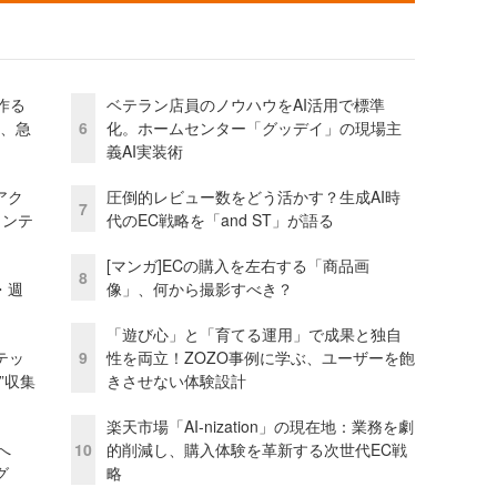
作る
ベテラン店員のノウハウをAI活用で標準
ス、急
6
化。ホームセンター「グッデイ」の現場主
義AI実装術
アク
圧倒的レビュー数をどう活かす？生成AI時
7
ェンテ
代のEC戦略を「and ST」が語る
[マンガ]ECの購入を左右する「商品画
8
・週
像」、何から撮影すべき？
「遊び心」と「育てる運用」で成果と独自
テッ
9
性を両立！ZOZO事例に学ぶ、ユーザーを飽
”収集
きさせない体験設計
楽天市場「AI-nization」の現在地：業務を劇
模へ
10
的削減し、購入体験を革新する次世代EC戦
グ
略