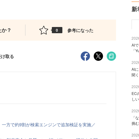
新
たか？
参考になった
0
2026
AI
「Y
受け取る
2026
AI
聞く
2026
EC
しい
2026
「な
挑む
、一方で約9割が検索エンジンで追加検証を実施／
2026