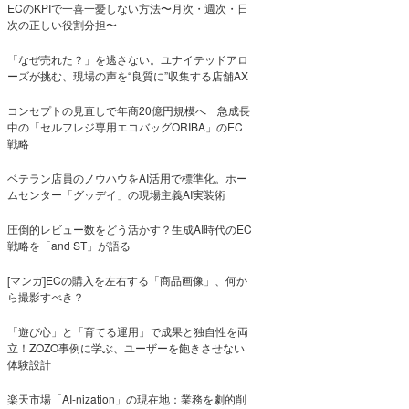
ECのKPIで一喜一憂しない方法〜月次・週次・日
次の正しい役割分担〜
「なぜ売れた？」を逃さない。ユナイテッドアロ
ーズが挑む、現場の声を“良質に”収集する店舗AX
コンセプトの見直しで年商20億円規模へ 急成長
中の「セルフレジ専用エコバッグORIBA」のEC
戦略
ベテラン店員のノウハウをAI活用で標準化。ホー
ムセンター「グッデイ」の現場主義AI実装術
圧倒的レビュー数をどう活かす？生成AI時代のEC
戦略を「and ST」が語る
[マンガ]ECの購入を左右する「商品画像」、何か
ら撮影すべき？
「遊び心」と「育てる運用」で成果と独自性を両
立！ZOZO事例に学ぶ、ユーザーを飽きさせない
体験設計
楽天市場「AI-nization」の現在地：業務を劇的削