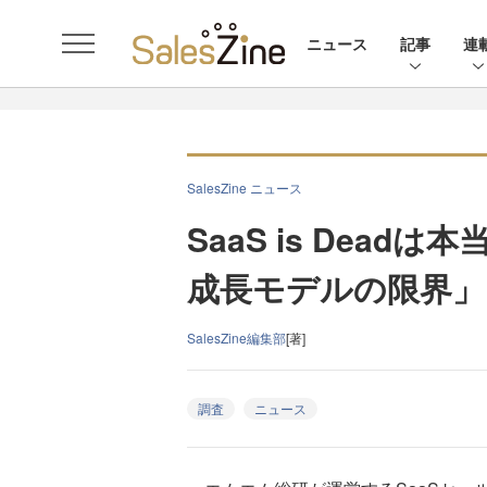
ニュース
記事
連
SalesZine ニュース
SaaS is Dead
成長モデルの限界」
SalesZine編集部
[著]
調査
ニュース