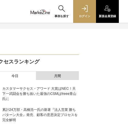
事例を探す
ログイン
新規
会員登録
クセスランキング
今日
月間
カスタマーサクセス・アワード 大賞はNEC！天
下一武闘会を勝ち抜いた最強のCSMはfreee青山
氏に
累計24万部・高橋浩一氏の新著『法人営業 勝ち
パターン大全』発売、顧客の意思決定プロセスを
完全解明