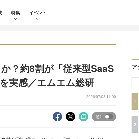
載
特集
イベント
は本当か？約8割が「従来型SaaS
ア
を実感／エムエム総研
2026/07/08 11:00
1
通知
2