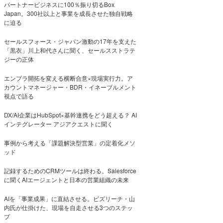
パートナービジネスに100％振り切るBox
Japan。300社以上と事業を成長させた独自戦略
に迫る
セールスフォース・ジャパン激動の17年を支えた
「黒衣」川上和代さんに聞く、セールスストラテ
ジーの正体
エンプラ開拓を変える横断合意×現場実行力。ア
カウントマネージャー・BDR・イネーブルメント
視点で語る
DX/AI企業はHubSpot×基幹連携をどう超える？ AI
インテグレーター アジアクエストに聞く
事例から考える「課題解決型営業」の定着化メソ
ッド
記録するためのCRMツールは終わる。Salesforce
に聞くAIエージェントと日本の営業組織の未来
AIを「事業成果」に直結させる。ビズリーチ・山
内氏が仕掛けた、現場を自走させる3つのステッ
プ