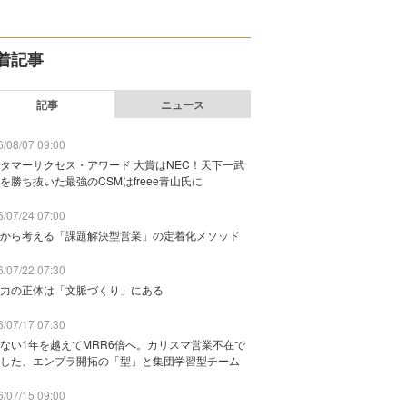
着記事
記事
ニュース
/08/07 09:00
タマーサクセス・アワード 大賞はNEC！天下一武
を勝ち抜いた最強のCSMはfreee青山氏に
/07/24 07:00
から考える「課題解決型営業」の定着化メソッド
/07/22 07:30
力の正体は「文脈づくり」にある
/07/17 07:30
ない1年を越えてMRR6倍へ。カリスマ営業不在で
した、エンプラ開拓の「型」と集団学習型チーム
/07/15 09:00