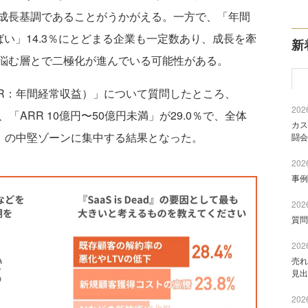
成長基調であることがうかがえる。一方で、「年間
横ばい」14.3％にとどまる企業も一定数あり、成長を牽
新
悩む層とで二極化が進んでいる可能性がある。
RR：年間経常収益）」について質問したところ、
2026
％、「ARR 10億円〜50億円未満」が29.0％で、全体
カス
未満」の中堅ゾーンに集中する結果となった。
闘会
2026
事例
2026
質問
2026
売れ
見出
2026