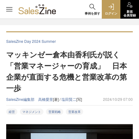
新規
事例を探す
ログイン
会員登録
SalesZine Day 2024 Summer
マッキンゼー倉本由香利氏が説く
「営業マネージャーの育成」 日本
企業が直面する危機と営業改革の第
一歩
SalesZine編集部 高橋愛里
[著] /
塩田賢二
[写]
2024/10/29 07:00
経営
マネジメント
営業戦略
営業改革