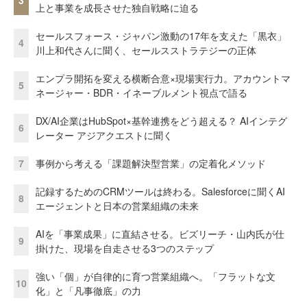
3
上と事業を成長させた独自戦略に迫る
セールスフォース・ジャパン激動の17年を支えた「黒衣」
4
川上和代さんに聞く、セールスストラテジーの正体
エンプラ開拓を変える横断合意×現場実行力。アカウントマ
5
ネージャー・BDR・イネーブルメント視点で語る
DX/AI企業はHubSpot×基幹連携をどう超える？ AIインテグ
6
レーター アジアクエストに聞く
7
事例から考える「課題解決型営業」の定着化メソッド
記録するためのCRMツールは終わる。Salesforceに聞くAI
8
エージェントと日本の営業組織の未来
AIを「事業成果」に直結させる。ビズリーチ・山内氏が仕
9
掛けた、現場を自走させる3つのステップ
強い「個」が自律的に育つ営業組織へ。「フラットな文
10
化」と「凡事徹底」の力