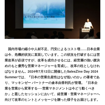
国内市場の縮小や人材不足、円安によるコスト増……日本企業
は今、危機的状況に直面しています。この状況を打破するには営
業改革が必須ですが、改革を成功させるには、経営層の強い腹決
めのもと優秀な営業マネージャーを育成し、改革の柱としなけれ
ばなりません。2024年7月12日に開催したSalesZine Day 2024
Summerでは、『日本の営業生産性はなぜ低いのか』の著者であ
り、マッキンゼー パートナーの倉本由香利氏が登壇。「日本企
業を営業から変革する──営業マネジメントは今どう動くべき
か」と題したセッションにおいて、経営層・営業マネージャーへ
向けて改革のヒントとメッセージを贈った様子をお届けします。