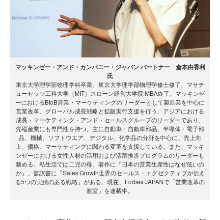
マッキンゼー・アンド・カンパニー・ジャパン パートナー 倉本由香利
氏
東京大学理学部物理学科卒業、東京大学理学部物理学修士修了、マサチ
ューセッツ工科大学（MIT）スローン経営大学院 MBA終了。マッキンゼ
ーにおけるBtoB営業・マーケティングのリーダーとして製造業を中心に
営業改革、グローバル成長戦略と拡販実行支援を行う。アジアにおける
成長・マーケティング・アンド・セールスグループのリーダーであり、
先端産業にも専門性を持つ。主に自動車・自動車部品、半導体・電子部
品、機械、ソフトウエア、デジタル、化学品の分野を中心に、売上向
上、価格、マーケティングに関わる変革を支援している。また、マッキ
ンゼーにおける女性人材の活用および活躍推進プログラムのリーダーも
務める。私生活では二児の母。著作に『日本の営業生産性はなぜ低いの
か』、監訳書に『Sales Growth世界のセールス・エグゼクティブが伝え
る5つの実績のある戦略』がある。現在、Forbes JAPANで「営業改革の
教室」を連載中。