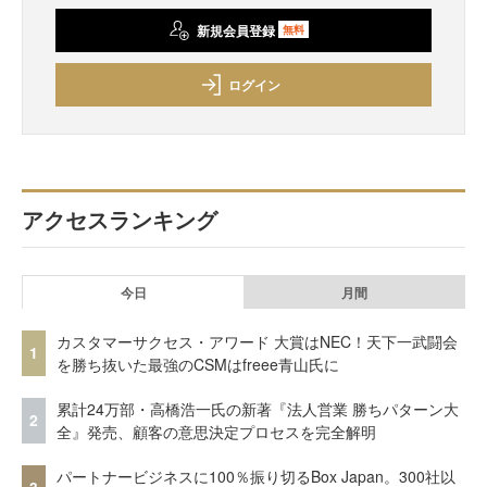
新規会員登録
無料
ログイン
アクセスランキング
今日
月間
カスタマーサクセス・アワード 大賞はNEC！天下一武闘会
1
を勝ち抜いた最強のCSMはfreee青山氏に
累計24万部・高橋浩一氏の新著『法人営業 勝ちパターン大
2
全』発売、顧客の意思決定プロセスを完全解明
パートナービジネスに100％振り切るBox Japan。300社以