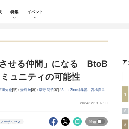
載
特集
イベント
させる仲間」になる BtoB
ア
コミュニティの可能性
宮川知也
[話] /
猪飼 綾
[著] /
草野 晃子
[写] /
SalesZine編集部 高橋愛里
1
2024/12/19 07:00
2
マーサクセス
通知
3