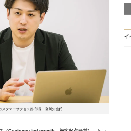
イ
カスタマーサクセス部 部長 宮川知也氏
ustomer led growth、顧客起点経営）
」とい