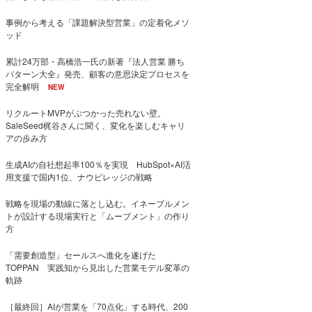
事例から考える「課題解決型営業」の定着化メソ
ッド
累計24万部・高橋浩一氏の新著『法人営業 勝ち
パターン大全』発売、顧客の意思決定プロセスを
完全解明
NEW
リクルートMVPがぶつかった売れない壁。
SaleSeed梶谷さんに聞く、変化を楽しむキャリ
アの歩み方
生成AIの自社想起率100％を実現 HubSpot×AI活
用支援で国内1位、ナウビレッジの戦略
戦略を現場の動線に落とし込む。イネーブルメン
トが設計する現場実行と「ムーブメント」の作り
方
「需要創造型」セールスへ進化を遂げた
TOPPAN 実践知から見出した営業モデル変革の
軌跡
［最終回］AIが営業を「70点化」する時代、200