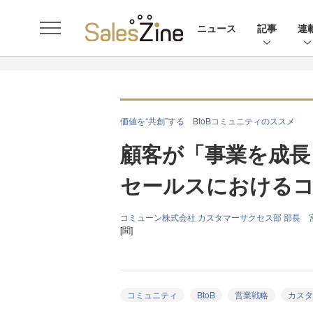
ニュース
記事
連
価値を“共創”する BtoBコミュニティのススメ
顧客が「事業を成長
セールスにおける
コミューン株式会社 カスタマーサクセス部 部長 
[聞]
コミュニティ
BtoB
営業戦略
カスタ