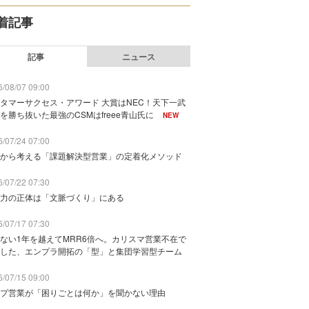
着記事
記事
ニュース
/08/07 09:00
タマーサクセス・アワード 大賞はNEC！天下一武
を勝ち抜いた最強のCSMはfreee青山氏に
NEW
/07/24 07:00
から考える「課題解決型営業」の定着化メソッド
/07/22 07:30
力の正体は「文脈づくり」にある
/07/17 07:30
ない1年を越えてMRR6倍へ。カリスマ営業不在で
した、エンプラ開拓の「型」と集団学習型チーム
/07/15 09:00
プ営業が「困りごとは何か」を聞かない理由