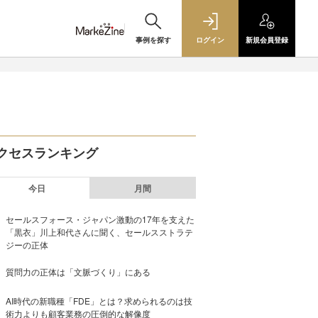
事例を探す
ログイン
新規
会員登録
クセスランキング
今日
月間
セールスフォース・ジャパン激動の17年を支えた
「黒衣」川上和代さんに聞く、セールスストラテ
ジーの正体
質問力の正体は「文脈づくり」にある
AI時代の新職種「FDE」とは？求められるのは技
術力よりも顧客業務の圧倒的な解像度