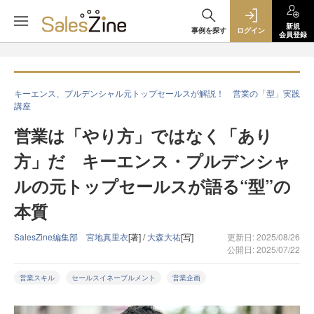
新規
事例を探す
ログイン
会員登録
キーエンス、プルデンシャル元トップセールスが解説！ 営業の「型」実践
講座
営業は「やり方」ではなく「あり
方」だ キーエンス・プルデンシャ
ルの元トップセールスが語る“型”の
本質
SalesZine編集部 宮地真里衣
[著] /
大森大祐
[写]
更新日: 2025/08/26
公開日: 2025/07/22
営業スキル
セールスイネーブルメント
営業企画