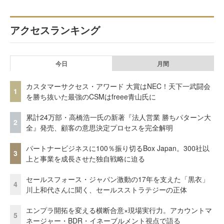
アクセスランキング
今日
月間
カスタマーサクセス・アワード 大賞はNEC！天下一武闘会
1
を勝ち抜いた最強のCSMはfreee青山氏に
累計24万部・高橋浩一氏の新著『法人営業 勝ちパターン大
2
全』発売、顧客の意思決定プロセスを完全解明
パートナービジネスに100％振り切るBox Japan。300社以
3
上と事業を成長させた独自戦略に迫る
セールスフォース・ジャパン激動の17年を支えた「黒衣」
4
川上和代さんに聞く、セールスストラテジーの正体
エンプラ開拓を変える横断合意×現場実行力。アカウントマ
5
ネージャー・BDR・イネーブルメント視点で語る