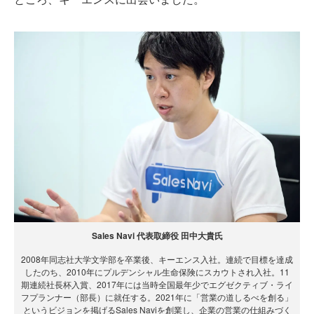
Sales Navi 代表取締役 田中大貴氏
2008年同志社大学文学部を卒業後、キーエンス入社。連続で目標を達成
したのち、2010年にプルデンシャル生命保険にスカウトされ入社。11
期連続社長杯入賞、2017年には当時全国最年少でエグゼクティブ・ライ
フプランナー（部長）に就任する。2021年に「営業の道しるべを創る」
というビジョンを掲げるSales Naviを創業し、企業の営業の仕組みづく