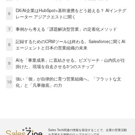
DX/AI企業はHubSpot×基幹連携をどう超える？ AIインテグ
6
レーター アジアクエストに聞く
7
事例から考える「課題解決型営業」の定着化メソッド
記録するためのCRMツールは終わる。Salesforceに聞くAI
8
エージェントと日本の営業組織の未来
AIを「事業成果」に直結させる。ビズリーチ・山内氏が仕
9
掛けた、現場を自走させる3つのステップ
強い「個」が自律的に育つ営業組織へ。「フラットな文
10
化」と「凡事徹底」の力
Sales Tech関連の情報を発信することで、企業の営業活動
を支援する無料のウェブマガジンです。