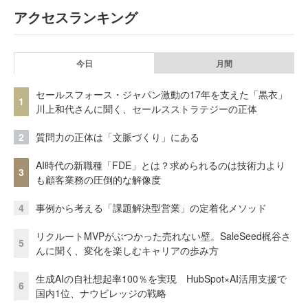
アクセスランキング
今日
月間
セールスフォース・ジャパン激動の17年を支えた「黒衣」
1
川上和代さんに聞く、セールスストラテジーの正体
2
質問力の正体は「文脈づくり」にある
AI時代の新職種「FDE」とは？求められるのは技術力より
3
も顧客業務の圧倒的な解像度
4
事例から考える「課題解決型営業」の定着化メソッド
リクルートMVPがぶつかった売れない壁。SaleSeed梶谷さ
5
んに聞く、変化を楽しむキャリアの歩み方
生成AIの自社想起率100％を実現 HubSpot×AI活用支援で
6
国内1位、ナウビレッジの戦略