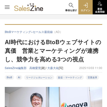
新規
事例を探す
ログイン
会員登録
BtoBマーケティング×セールス最前線
（AD）
AI時代におけるBtoBウェブサイトの
真価 営業とマーケティングが連携
し、競争力を高める3つの視点
SalesZine編集部 高橋愛里
[著] /
大森大祐
[写]
2025/10/03 11:00
BtoB
AI
リードジェネレーション
販促・マーケティング
営業改革