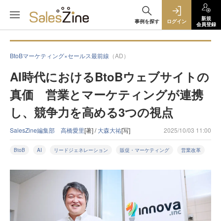
新規
事例を探す
ログイン
会員登録
BtoBマーケティング×セールス最前線
（AD）
AI時代におけるBtoBウェブサイトの
真価 営業とマーケティングが連携
し、競争力を高める3つの視点
SalesZine編集部 高橋愛里
[著] /
大森大祐
[写]
2025/10/03 11:00
BtoB
AI
リードジェネレーション
販促・マーケティング
営業改革