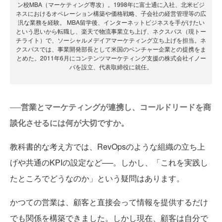
ン校MBA（マーケティング専攻）。1998年に富士通に入社、北米ビジ
ネスにおけるオペレーション構築や価格戦略、子会社の経営管理等の広
汎な業務を経験。 MBA留学後、インターネットビジネスを手がけたい
という思いから転職し、楽天で物流事業立ち上げ、ネクスパス（現トー
チライト）で、ソーシャルメデイアマーケティング立ち上げを担当。ネ
クスパスでは、事業開発部長として米国のベンチャー企業との提携をま
とめた。2011年6月にコンテンツマーケティング支援の株式会社イノー
バを設立、代表取締役に就任。
──営業とマーケティングが連携し、コールドリードを商
談化させるには何が大切ですか。
教科書的な考え方では、RevOpsのような組織の立ち上
げや共通のKPIの設定など──。しかし、「これを実践し
たところでどうなのか」という疑問はあります。
かつての営業は、顧客と直接会って情報を提供するだけ
でも関係を構築できました。しかし現在、顧客は自分で