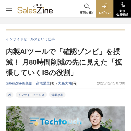
新規
事例を探す
ログイン
会員登録
インサイドセールスという仕事
内製AIツールで「確認ゾンビ」を撲
滅！ 月80時間削減の先に見えた「拡
張していくISの役割」
SalesZine編集部 高橋愛里
[著] /
大森大祐
[写]
2025/12/15 07:00
AI
インサイドセールス
営業改革