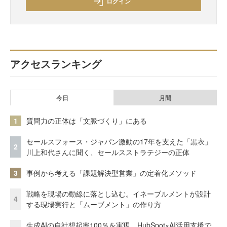
ログイン
アクセスランキング
今日
月間
1
質問力の正体は「文脈づくり」にある
セールスフォース・ジャパン激動の17年を支えた「黒衣」
2
川上和代さんに聞く、セールスストラテジーの正体
3
事例から考える「課題解決型営業」の定着化メソッド
戦略を現場の動線に落とし込む。イネーブルメントが設計
4
する現場実行と「ムーブメント」の作り方
生成AIの自社想起率100％を実現 HubSpot×AI活用支援で