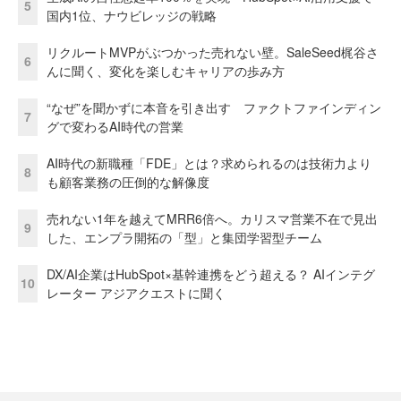
5
国内1位、ナウビレッジの戦略
リクルートMVPがぶつかった売れない壁。SaleSeed梶谷さ
6
んに聞く、変化を楽しむキャリアの歩み方
“なぜ”を聞かずに本音を引き出す ファクトファインディン
7
グで変わるAI時代の営業
AI時代の新職種「FDE」とは？求められるのは技術力より
8
も顧客業務の圧倒的な解像度
売れない1年を越えてMRR6倍へ。カリスマ営業不在で見出
9
した、エンプラ開拓の「型」と集団学習型チーム
DX/AI企業はHubSpot×基幹連携をどう超える？ AIインテグ
10
レーター アジアクエストに聞く