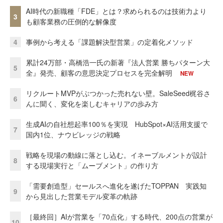
AI時代の新職種「FDE」とは？求められるのは技術力より
3
も顧客業務の圧倒的な解像度
4
事例から考える「課題解決型営業」の定着化メソッド
累計24万部・高橋浩一氏の新著『法人営業 勝ちパターン大
5
全』発売、顧客の意思決定プロセスを完全解明
NEW
リクルートMVPがぶつかった売れない壁。SaleSeed梶谷さ
6
んに聞く、変化を楽しむキャリアの歩み方
生成AIの自社想起率100％を実現 HubSpot×AI活用支援で
7
国内1位、ナウビレッジの戦略
戦略を現場の動線に落とし込む。イネーブルメントが設計
8
する現場実行と「ムーブメント」の作り方
「需要創造型」セールスへ進化を遂げたTOPPAN 実践知
9
から見出した営業モデル変革の軌跡
［最終回］AIが営業を「70点化」する時代、200点の営業が
10