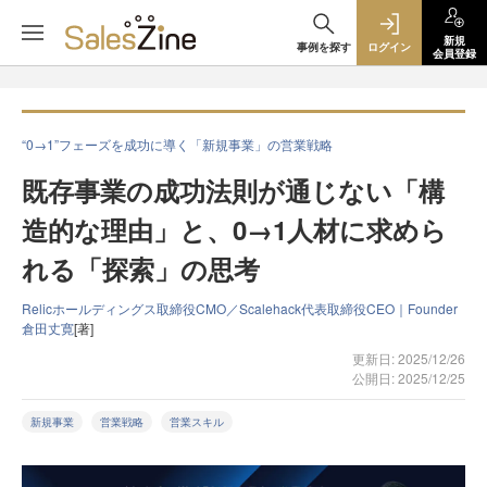
新規
事例を探す
ログイン
会員登録
“0→1”フェーズを成功に導く「新規事業」の営業戦略
既存事業の成功法則が通じない「構
造的な理由」と、0→1人材に求めら
れる「探索」の思考
Relicホールディングス取締役CMO／Scalehack代表取締役CEO｜Founder
倉田丈寛
[著]
更新日: 2025/12/26
公開日: 2025/12/25
新規事業
営業戦略
営業スキル