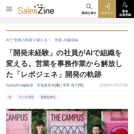
新規
事例を探す
ログイン
会員登録
AIで“営業の常識”が変わる！ 営業×AI最前線
「開発未経験」の社員がAIで組織を
変える。営業を事務作業から解放し
た「レポジェネ」開発の軌跡
SalesZine編集部 宮地真里衣
[著] /
草野 晃子
[写]
2026/01/16 07:00
AI
データ活用
業務効率化