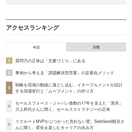
アクセスランキング
今日
月間
1
質問力の正体は「文脈づくり」にある
2
事例から考える「課題解決型営業」の定着化メソッド
戦略を現場の動線に落とし込む。イネーブルメントが設計
3
する現場実行と「ムーブメント」の作り方
セールスフォース・ジャパン激動の17年を支えた「黒衣」
4
川上和代さんに聞く、セールスストラテジーの正体
リクルートMVPがぶつかった売れない壁。SaleSeed梶谷さ
5
んに聞く、変化を楽しむキャリアの歩み方