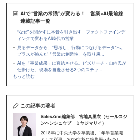
AIで“営業の常識”が変わる！ 営業×AI最前線
連載記事一覧
“なぜ”を聞かずに本音を引き出す ファクトファインデ
ィングで変わるAI時代の営業
見るデータから、“思考し、行動につなげるデータ”へ。
プラスが挑んだ「営業の創造性」を取り戻...
AIを「事業成果」に直結させる。ビズリーチ・山内氏が
仕掛けた、現場を自走させる3つのステッ...
もっと読む
この記事の著者
SalesZine編集部 宮地真里衣（セールスジ
ンヘンシュウブ ミヤジマリイ）
2018年に中央大学を卒業後、1年半営業職
として従事。2019年秋に編集職へ転身し、