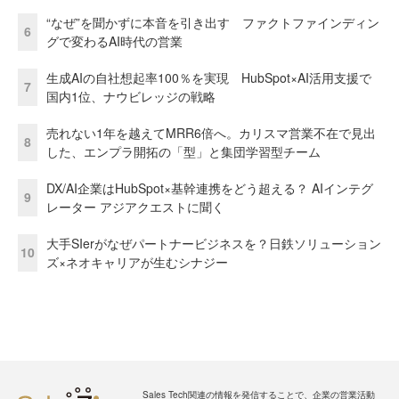
“なぜ”を聞かずに本音を引き出す ファクトファインディン
6
グで変わるAI時代の営業
生成AIの自社想起率100％を実現 HubSpot×AI活用支援で
7
国内1位、ナウビレッジの戦略
売れない1年を越えてMRR6倍へ。カリスマ営業不在で見出
8
した、エンプラ開拓の「型」と集団学習型チーム
DX/AI企業はHubSpot×基幹連携をどう超える？ AIインテグ
9
レーター アジアクエストに聞く
大手SIerがなぜパートナービジネスを？日鉄ソリューション
10
ズ×ネオキャリアが生むシナジー
Sales Tech関連の情報を発信することで、企業の営業活動