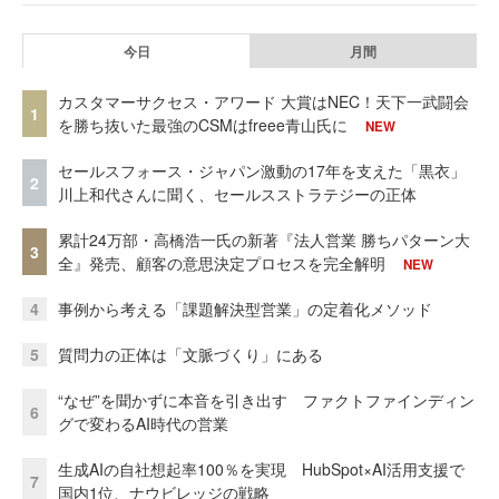
今日
月間
カスタマーサクセス・アワード 大賞はNEC！天下一武闘会
1
を勝ち抜いた最強のCSMはfreee青山氏に
NEW
セールスフォース・ジャパン激動の17年を支えた「黒衣」
2
川上和代さんに聞く、セールスストラテジーの正体
累計24万部・高橋浩一氏の新著『法人営業 勝ちパターン大
3
全』発売、顧客の意思決定プロセスを完全解明
NEW
4
事例から考える「課題解決型営業」の定着化メソッド
5
質問力の正体は「文脈づくり」にある
“なぜ”を聞かずに本音を引き出す ファクトファインディン
6
グで変わるAI時代の営業
生成AIの自社想起率100％を実現 HubSpot×AI活用支援で
7
国内1位、ナウビレッジの戦略