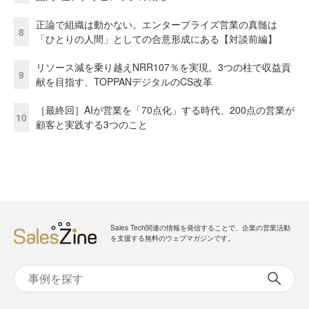
正論で組織は動かない。エンタープライズ営業の真髄は
8
「ひとりの人間」としての合意形成にある【対談前編】
リソース減を乗り越えNRR107％を実現。3つの柱で収益貢
9
献を目指す、TOPPANデジタルのCS改革
［最終回］AIが営業を「70点化」する時代、200点の営業が
10
顧客と実践する3つのこと
Sales Tech関連の情報を発信することで、企業の営業活動
を支援する無料のウェブマガジンです。