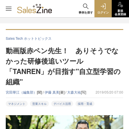
新規
事例を探す
ログイン
会員登録
Sales Tech ホットトピックス
動画版赤ペン先生！ ありそうでな
かった研修後追いツール
「TANREN」が目指す"自立型学習の
組織"
宮田華江（編集部）
[聞] /
伊藤 真美
[著] /
大森大祐
[写]
2019/05/20 07:00
マネジメント
営業スキル
デバイス活用
採用・育成