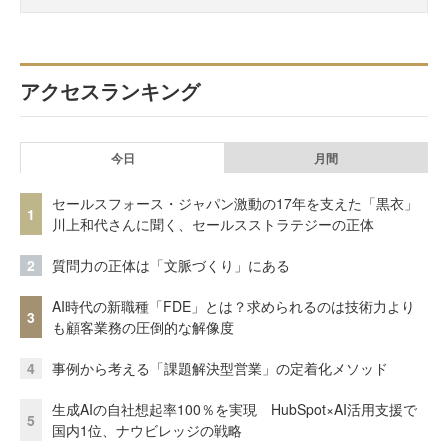
アクセスランキング
今日
月間
セールスフォース・ジャパン激動の17年を支えた「黒衣」
1
川上和代さんに聞く、セールスストラテジーの正体
2
質問力の正体は「文脈づくり」にある
AI時代の新職種「FDE」とは？求められるのは技術力より
3
も顧客業務の圧倒的な解像度
4
事例から考える「課題解決型営業」の定着化メソッド
生成AIの自社想起率100％を実現 HubSpot×AI活用支援で
5
国内1位、ナウビレッジの戦略