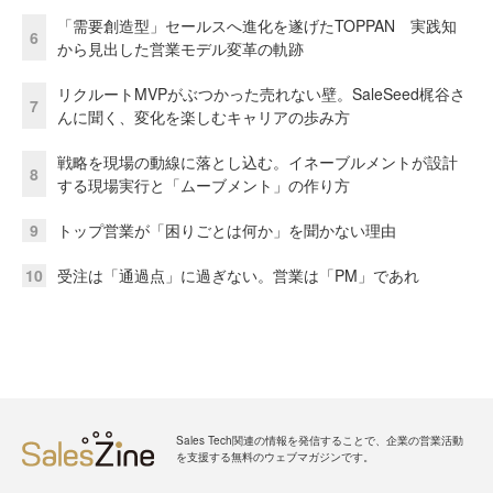
「需要創造型」セールスへ進化を遂げたTOPPAN 実践知
6
から見出した営業モデル変革の軌跡
リクルートMVPがぶつかった売れない壁。SaleSeed梶谷さ
7
んに聞く、変化を楽しむキャリアの歩み方
戦略を現場の動線に落とし込む。イネーブルメントが設計
8
する現場実行と「ムーブメント」の作り方
9
トップ営業が「困りごとは何か」を聞かない理由
10
受注は「通過点」に過ぎない。営業は「PM」であれ
Sales Tech関連の情報を発信することで、企業の営業活動
を支援する無料のウェブマガジンです。