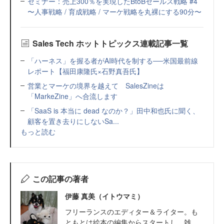
セミナー：売上300％を実現したBtoBセールス戦略 #4
〜人事戦略 / 育成戦略 / マーケ戦略を丸裸にする90分〜
Sales Tech ホットトピックス連載記事一覧
「ハーネス」を握る者がAI時代を制する──米国最前線
レポート【福田康隆氏×石野真吾氏】
営業とマーケの境界を越えて SalesZineは
「MarkeZine」へ合流します
「SaaS is 本当に dead なのか？」田中和也氏に聞く、
顧客を置き去りにしないSa...
もっと読む
この記事の著者
伊藤 真美（イトウマミ）
フリーランスのエディター＆ライター。も
ともとは絵本の編集からスタートし、雑