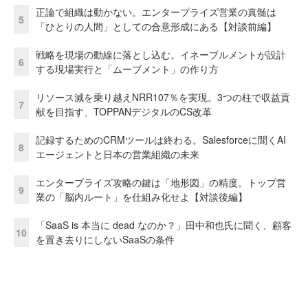
正論で組織は動かない。エンタープライズ営業の真髄は
5
「ひとりの人間」としての合意形成にある【対談前編】
戦略を現場の動線に落とし込む。イネーブルメントが設計
6
する現場実行と「ムーブメント」の作り方
リソース減を乗り越えNRR107％を実現。3つの柱で収益貢
7
献を目指す、TOPPANデジタルのCS改革
記録するためのCRMツールは終わる。Salesforceに聞くAI
8
エージェントと日本の営業組織の未来
エンタープライズ攻略の鍵は「地形図」の精度。トップ営
9
業の「脳内ルート」を仕組み化せよ【対談後編】
「SaaS is 本当に dead なのか？」田中和也氏に聞く、顧客
10
を置き去りにしないSaaSの条件