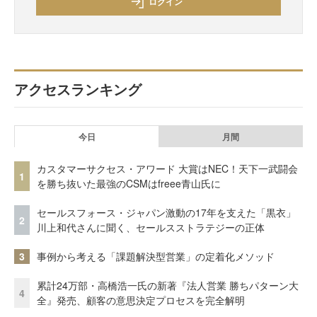
ログイン
アクセスランキング
今日
月間
カスタマーサクセス・アワード 大賞はNEC！天下一武闘会
1
を勝ち抜いた最強のCSMはfreee青山氏に
セールスフォース・ジャパン激動の17年を支えた「黒衣」
2
川上和代さんに聞く、セールスストラテジーの正体
3
事例から考える「課題解決型営業」の定着化メソッド
累計24万部・高橋浩一氏の新著『法人営業 勝ちパターン大
4
全』発売、顧客の意思決定プロセスを完全解明