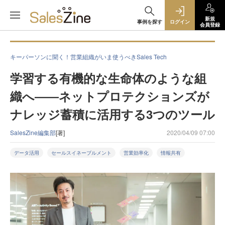
新規
事例を探す
ログイン
会員登録
キーパーソンに聞く！営業組織がいま使うべきSales Tech
学習する有機的な生命体のような組
織へ――ネットプロテクションズが
ナレッジ蓄積に活用する3つのツール
SalesZine編集部
[著]
2020/04/09 07:00
データ活用
セールスイネーブルメント
営業効率化
情報共有