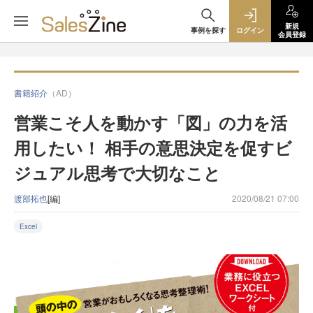
新規
事例を探す
ログイン
会員登録
書籍紹介
（AD）
営業こそ人を動かす「図」の力を活
用したい！ 相手の意思決定を促すビ
ジュアル思考で大切なこと
渡部拓也
[編]
2020/08/21 07:00
Excel