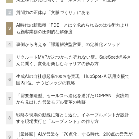
2
質問力の正体は「文脈づくり」にある
AI時代の新職種「FDE」とは？求められるのは技術力より
3
も顧客業務の圧倒的な解像度
4
事例から考える「課題解決型営業」の定着化メソッド
リクルートMVPがぶつかった売れない壁。SaleSeed梶谷さ
5
んに聞く、変化を楽しむキャリアの歩み方
生成AIの自社想起率100％を実現 HubSpot×AI活用支援で
6
国内1位、ナウビレッジの戦略
「需要創造型」セールスへ進化を遂げたTOPPAN 実践知
7
から見出した営業モデル変革の軌跡
戦略を現場の動線に落とし込む。イネーブルメントが設計
8
する現場実行と「ムーブメント」の作り方
［最終回］AIが営業を「70点化」する時代、200点の営業が
9