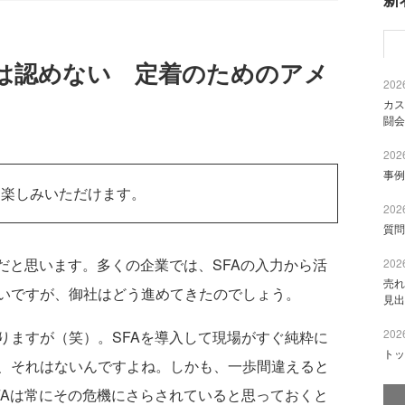
のは認めない 定着のためのアメ
2026
カス
闘会
2026
事例
お楽しみいただけます。
2026
質問
だと思います。多くの企業では、SFAの入力から活
2026
売れ
いですが、御社はどう進めてきたのでしょう。
見出
2026
りますが（笑）。SFAを導入して現場がすぐ純粋に
トッ
、それはないんですよね。しかも、一歩間違えると
FAは常にその危機にさらされていると思っておくと