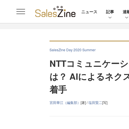
ニュース
記事
連
SalesZine Day 2020 Summer
NTTコミュニケー
は？ AIによるネ
着手
宮田華江（編集部）
[著] /
塩田賢二
[写]