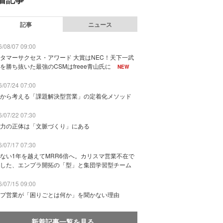
記事
ニュース
/08/07 09:00
タマーサクセス・アワード 大賞はNEC！天下一武
を勝ち抜いた最強のCSMはfreee青山氏に
NEW
/07/24 07:00
から考える「課題解決型営業」の定着化メソッド
/07/22 07:30
力の正体は「文脈づくり」にある
/07/17 07:30
ない1年を越えてMRR6倍へ。カリスマ営業不在で
した、エンプラ開拓の「型」と集団学習型チーム
/07/15 09:00
プ営業が「困りごとは何か」を聞かない理由
新着記事一覧を見る