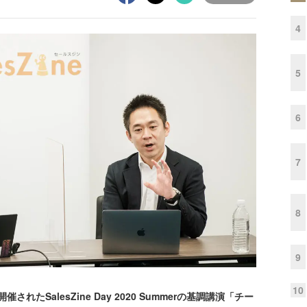
4
5
6
7
8
9
10
たSalesZine Day 2020 Summerの基調講演「チー