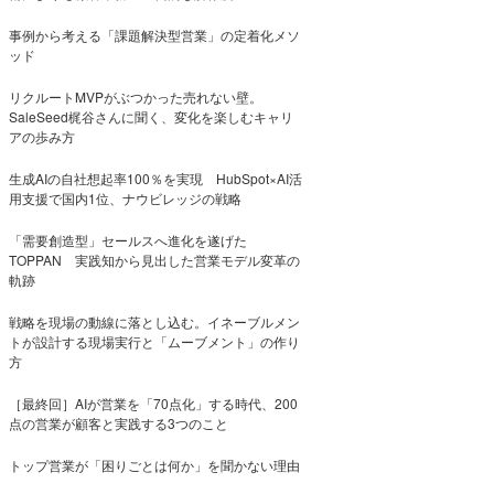
事例から考える「課題解決型営業」の定着化メソ
ッド
リクルートMVPがぶつかった売れない壁。
SaleSeed梶谷さんに聞く、変化を楽しむキャリ
アの歩み方
生成AIの自社想起率100％を実現 HubSpot×AI活
用支援で国内1位、ナウビレッジの戦略
「需要創造型」セールスへ進化を遂げた
TOPPAN 実践知から見出した営業モデル変革の
軌跡
戦略を現場の動線に落とし込む。イネーブルメン
トが設計する現場実行と「ムーブメント」の作り
方
［最終回］AIが営業を「70点化」する時代、200
点の営業が顧客と実践する3つのこと
トップ営業が「困りごとは何か」を聞かない理由