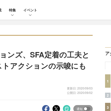
載
特集
イベント
ションズ、SFA定着の工夫と
ア
クストアクションの示唆にも
1
更新日: 2020/09/03
公開日: 2020/09/02
2
3
通知