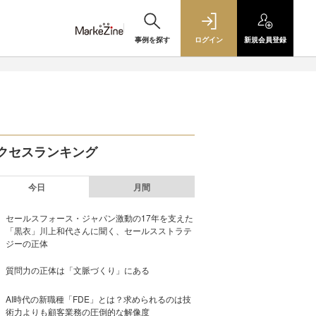
事例を探す
ログイン
新規
会員登録
クセスランキング
今日
月間
セールスフォース・ジャパン激動の17年を支えた
「黒衣」川上和代さんに聞く、セールスストラテ
ジーの正体
質問力の正体は「文脈づくり」にある
AI時代の新職種「FDE」とは？求められるのは技
術力よりも顧客業務の圧倒的な解像度