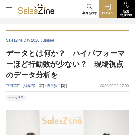
新規
事例を探す
ログイン
会員登録
SalesZine Day 2020 Summer
データとは何か？ ハイパフォーマ
ーほど行動数が少ない？ 現場視点
のデータ分析を
宮田華江（編集部）
[著] /
塩田賢二
[写]
2020/09/09 07:00
データ活用