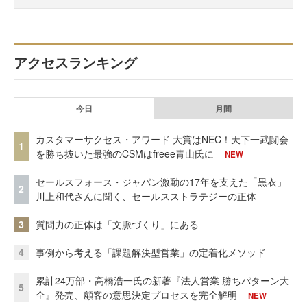
アクセスランキング
今日
月間
カスタマーサクセス・アワード 大賞はNEC！天下一武闘会
1
を勝ち抜いた最強のCSMはfreee青山氏に
NEW
セールスフォース・ジャパン激動の17年を支えた「黒衣」
2
川上和代さんに聞く、セールスストラテジーの正体
3
質問力の正体は「文脈づくり」にある
4
事例から考える「課題解決型営業」の定着化メソッド
累計24万部・高橋浩一氏の新著『法人営業 勝ちパターン大
5
全』発売、顧客の意思決定プロセスを完全解明
NEW