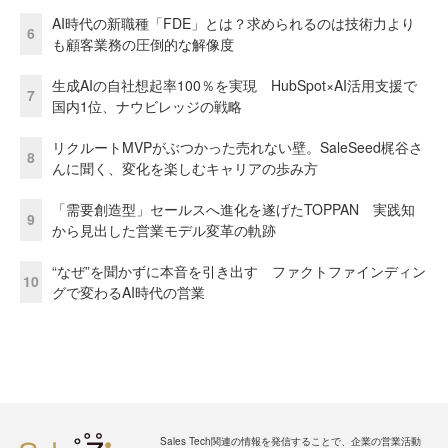
AI時代の新職種「FDE」とは？求められるのは技術力より
6
も顧客業務の圧倒的な解像度
生成AIの自社想起率100％を実現 HubSpot×AI活用支援で
7
国内1位、ナウビレッジの戦略
リクルートMVPがぶつかった売れない壁。SaleSeed梶谷さ
8
んに聞く、変化を楽しむキャリアの歩み方
「需要創造型」セールスへ進化を遂げたTOPPAN 実践知
9
から見出した営業モデル変革の軌跡
“なぜ”を聞かずに本音を引き出す ファクトファインディン
10
グで変わるAI時代の営業
Sales Tech関連の情報を発信することで、企業の営業活動