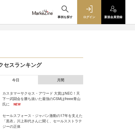
事例を探す
ログイン
新規
会員登録
クセスランキング
今日
月間
カスタマーサクセス・アワード 大賞はNEC！天
下一武闘会を勝ち抜いた最強のCSMはfreee青山
氏に
NEW
セールスフォース・ジャパン激動の17年を支えた
「黒衣」川上和代さんに聞く、セールスストラテ
ジーの正体