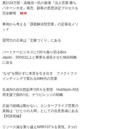
累計24万部・高橋浩一氏の新著『法人営業 勝ち
パターン大全』発売、顧客の意思決定プロセスを
完全解明
NEW
事例から考える「課題解決型営業」の定着化メソ
ッド
質問力の正体は「文脈づくり」にある
パートナービジネスに100％振り切るBox
Japan。300社以上と事業を成長させた独自戦略
に迫る
“なぜ”を聞かずに本音を引き出す ファクトファ
インディングで変わるAI時代の営業
生成AIの自社想起率100％を実現 HubSpot×AI活
用支援で国内1位、ナウビレッジの戦略
正論で組織は動かない。エンタープライズ営業の
真髄は「ひとりの人間」としての合意形成にある
【対談前編】
リソース減を乗り越えNRR107％を実現。3つの