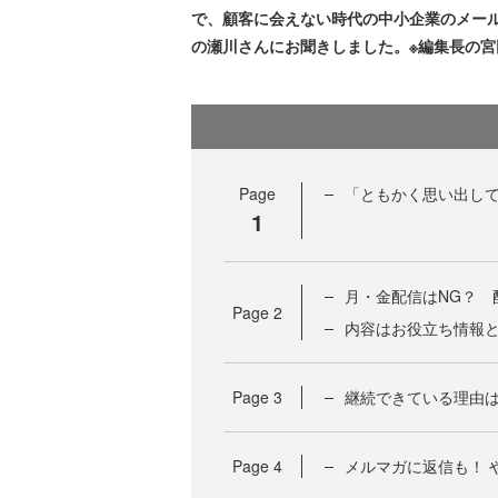
で、顧客に会えない時代の中小企業のメー
の瀬川さんにお聞きしました。※編集長の
Page
「ともかく思い出し
1
月・金配信はNG？ 
Page
2
内容はお役立ち情報
Page
3
継続できている理由は
Page
4
メルマガに返信も！ 