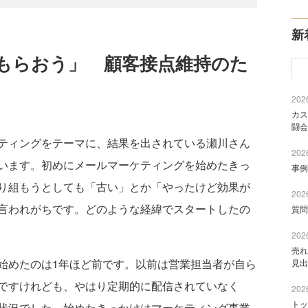
新
もらおう」 顧客接点維持のた
2026
カス
闘会
ティングをテーマに、結果を出されている瀬川さん
2026
います。初めにメールマーケティングを始めたきっ
事例
り組もうとしても「古い」とか「やったけど効果が
2026
言われがちです。どのような経緯でスタートしたの
質問
2026
売れ
始めたのは1年ほど前です。以前は営業担当者が自ら
見出
ですけれども、やはり定期的に配信されていなく
2026
トッ
状況でした。始めたきっかけはマーケティング事業