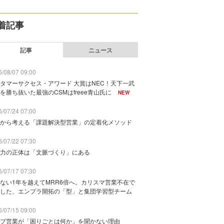
着記事
記事
ニュース
/08/07 09:00
タマーサクセス・アワード 大賞はNEC！天下一武
を勝ち抜いた最強のCSMはfreee青山氏に
NEW
/07/24 07:00
から考える「課題解決型営業」の定着化メソッド
/07/22 07:30
力の正体は「文脈づくり」にある
/07/17 07:30
ない1年を越えてMRR6倍へ。カリスマ営業不在で
した、エンプラ開拓の「型」と集団学習型チーム
/07/15 09:00
プ営業が「困りごとは何か」を聞かない理由