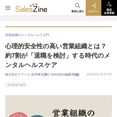
新規
事例を探す
ログイン
会員登録
営業組織のメンタルヘルス入門
心理的安全性の高い営業組織とは？
約7割が「退職を検討」する時代のメ
ンタルヘルスケア
株式会社ラフール 岩澤康浩
[著] /
SalesZine編集部
[編]
2022/03/18 07:00
メンタルヘルス