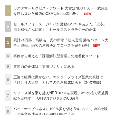
カスタマーサクセス・アワード 大賞はNEC！天下一武闘会
1
を勝ち抜いた最強のCSMはfreee青山氏に
NEW
セールスフォース・ジャパン激動の17年を支えた「黒衣」
2
川上和代さんに聞く、セールスストラテジーの正体
累計24万部・高橋浩一氏の新著『法人営業 勝ちパターン大
3
全』発売、顧客の意思決定プロセスを完全解明
NEW
4
事例から考える「課題解決型営業」の定着化メソッド
5
質問力の正体は「文脈づくり」にある
正論で組織は動かない。エンタープライズ営業の真髄は
6
「ひとりの人間」としての合意形成にある【対談前編】
リソース減を乗り越えNRR107％を実現。3つの柱で収益貢
7
献を目指す、TOPPANデジタルのCS改革
パートナービジネスに100％振り切るBox Japan。300社以
8
上と事業を成長させた独自戦略に迫る