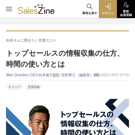
新規
事例を探す
ログイン
会員登録
向井さんに聞きたい営業のコト
トップセールスの情報収集の仕方、
時間の使い方とは
Well Direction CEO 向井俊介
[話] /
宮田華江（編集部）
[聞]
2022/12/07 07:00
キャリア
営業戦略