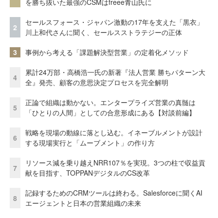
を勝ち抜いた最強のCSMはfreee青山氏に
セールスフォース・ジャパン激動の17年を支えた「黒衣」
2
川上和代さんに聞く、セールスストラテジーの正体
3
事例から考える「課題解決型営業」の定着化メソッド
累計24万部・高橋浩一氏の新著『法人営業 勝ちパターン大
4
全』発売、顧客の意思決定プロセスを完全解明
正論で組織は動かない。エンタープライズ営業の真髄は
5
「ひとりの人間」としての合意形成にある【対談前編】
戦略を現場の動線に落とし込む。イネーブルメントが設計
6
する現場実行と「ムーブメント」の作り方
リソース減を乗り越えNRR107％を実現。3つの柱で収益貢
7
献を目指す、TOPPANデジタルのCS改革
記録するためのCRMツールは終わる。Salesforceに聞くAI
8
エージェントと日本の営業組織の未来